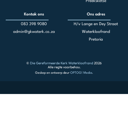
Preeksketse
Kontak ons
Ons adres
083 398 90
80
H/v Lange en Dey Straat
admin@gkwaterk.co.za
Waterkloofrand
Pretoria
©
Die Gereformeerde Kerk Waterkloofrand
2026
Alle regte voorbehou.
Geskep en ontwerp deur
OPTOG! Media
.