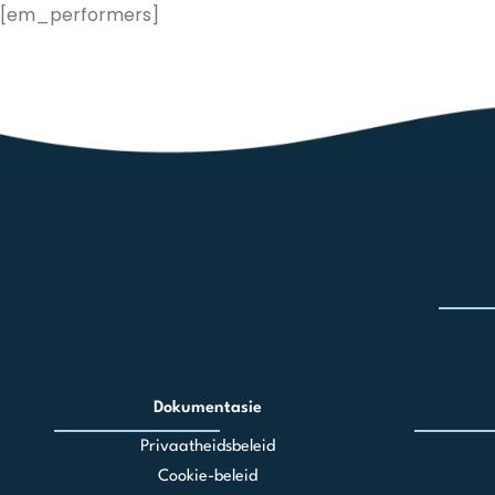
Skip
[em_performers]
to
content
Dokumentasie
Privaatheidsbeleid
Cookie-beleid