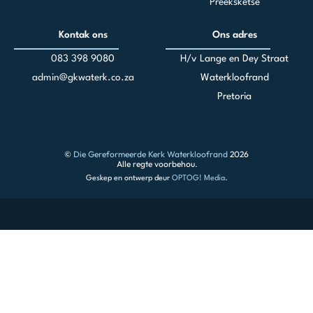
Preeksketse
Kontak ons
Ons adres
083 398 90
80
H/v Lange en Dey Straat
admin@gkwaterk.co.za
Waterkloofrand
Pretoria
©
Die Gereformeerde Kerk Waterkloofrand
2026
Alle regte voorbehou.
Geskep en ontwerp deur
OPTOG! Media
.