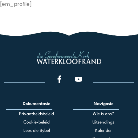
Skip
[em_profile]
to
content
Dokumentasie
Navigasie
Privaatheidsbeleid
Wie is ons?
Cookie-beleid
Uitsendings
Lees die Bybel
Kalender