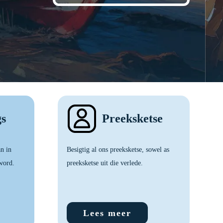
gs
Preeksketse
an in
Besigtig al ons preeksketse, sowel as
word.
preeksketse uit die verlede.
Lees meer