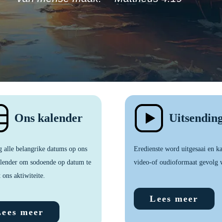
Ons kalender
Uitsendin
g alle belangrike datums op ons
Eredienste word uitgesaai en k
alender om sodoende op datum te
video-of oudioformaat gevolg 
 ons aktiwiteite.
Lees meer
Lees meer