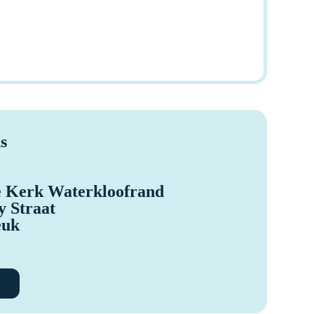
s
 Kerk Waterkloofrand
y Straat
euk