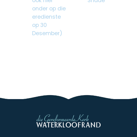
ook hier
Shade
onder op die
eredienste
op 30
Desember)