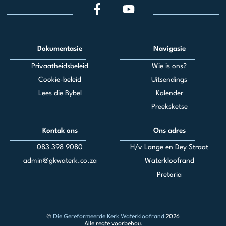
Dokumentasie
Navigasie
Privaatheidsbeleid
Wie is ons?
Cookie-beleid
Uitsendings
Lees die Bybel
Kalender
Preeksketse
Kontak ons
Ons adres
083 398 90
80
H/v Lange en Dey Straat
admin@gkwaterk.co.za
Waterkloofrand
Pretoria
©
Die Gereformeerde Kerk Waterkloofrand
2026
Alle regte voorbehou.