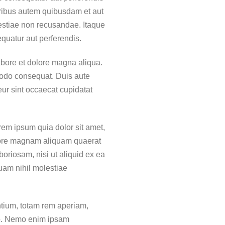
ribus autem quibusdam et aut
lestiae non recusandae. Itaque
equatur aut perferendis.
abore et dolore magna aliqua.
modo consequat. Duis aute
teur sint occaecat cupidatat
rem ipsum quia dolor sit amet,
olore magnam aliquam quaerat
oriosam, nisi ut aliquid ex ea
uam nihil molestiae
ntium, totam rem aperiam,
abo. Nemo enim ipsam