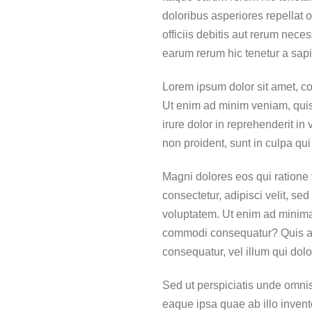
doloribus asperiores repellat
officiis debitis aut rerum nec
earum rerum hic tenetur a sapi
Lorem ipsum dolor sit amet, co
Ut enim ad minim veniam, quis
irure dolor in reprehenderit in
non proident, sunt in culpa qui
Magni dolores eos qui ratione
consectetur, adipisci velit, 
voluptatem. Ut enim ad minima 
commodi consequatur? Quis aut
consequatur, vel illum qui dol
Sed ut perspiciatis unde omni
eaque ipsa quae ab illo invent