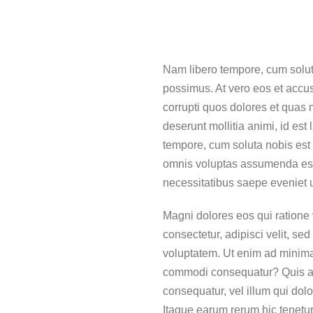
Nam libero tempore, cum solut
possimus. At vero eos et accu
corrupti quos dolores et quas m
deserunt mollitia animi, id est
tempore, cum soluta nobis est
omnis voluptas assumenda est,
necessitatibus saepe eveniet u
Magni dolores eos qui ratione
consectetur, adipisci velit, 
voluptatem. Ut enim ad minima 
commodi consequatur? Quis aut
consequatur, vel illum qui dol
Itaque earum rerum hic tenetur