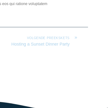
s eos qui ratione voluptatem
»
VOLGENDE PREEKSKETS
Hosting a Sunset Dinner Party