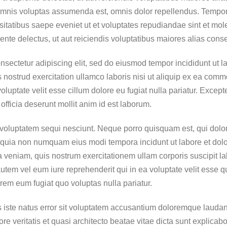
 omnis voluptas assumenda est, omnis dolor repellendus. Tempo
essitatibus saepe eveniet ut et voluptates repudiandae sint et mo
ente delectus, ut aut reiciendis voluptatibus maiores alias cons
nsectetur adipiscing elit, sed do eiusmod tempor incididunt ut l
 nostrud exercitation ullamco laboris nisi ut aliquip ex ea com
 voluptate velit esse cillum dolore eu fugiat nulla pariatur. Excep
 officia deserunt mollit anim id est laborum.
 voluptatem sequi nesciunt. Neque porro quisquam est, qui dolo
sed quia non numquam eius modi tempora incidunt ut labore et d
veniam, quis nostrum exercitationem ullam corporis suscipit lab
em vel eum iure reprehenderit qui in ea voluptate velit esse q
orem eum fugiat quo voluptas nulla pariatur.
s iste natus error sit voluptatem accusantium doloremque lauda
ore veritatis et quasi architecto beatae vitae dicta sunt explic