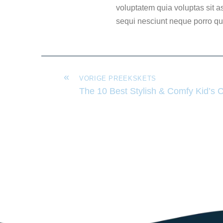
voluptatem quia voluptas sit a
sequi nesciunt neque porro q
«
VORIGE PREEKSKETS
The 10 Best Stylish & Comfy Kid’s 