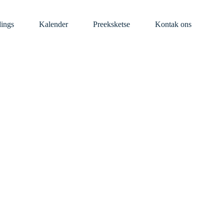
dings
Kalender
Preeksketse
Kontak ons
e Best