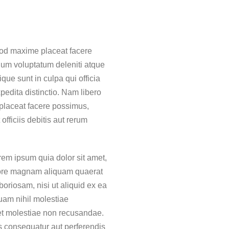
uod maxime placeat facere
ium voluptatum deleniti atque
que sunt in culpa qui officia
pedita distinctio. Nam libero
placeat facere possimus,
ficiis debitis aut rerum
rem ipsum quia dolor sit amet,
olore magnam aliquam quaerat
oriosam, nisi ut aliquid ex ea
uam nihil molestiae
 et molestiae non recusandae.
as consequatur aut perferendis