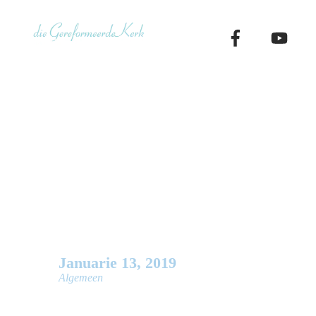
Skip
to
content
Nordstrom C
Women’s Wh
Januarie
13
,
2019
Algemeen