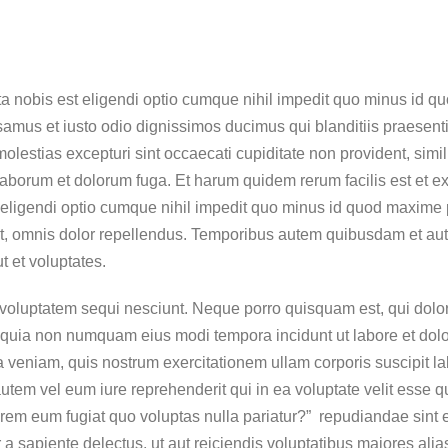
a nobis est eligendi optio cumque nihil impedit quo minus id q
samus et iusto odio dignissimos ducimus qui blanditiis praesent
olestias excepturi sint occaecati cupiditate non provident, simili
 laborum et dolorum fuga. Et harum quidem rerum facilis est et ex
 eligendi optio cumque nihil impedit quo minus id quod maxime 
 omnis dolor repellendus. Temporibus autem quibusdam et aut of
t et voluptates.
 voluptatem sequi nesciunt. Neque porro quisquam est, qui dolo
sed quia non numquam eius modi tempora incidunt ut labore et d
veniam, quis nostrum exercitationem ullam corporis suscipit lab
em vel eum iure reprehenderit qui in ea voluptate velit esse q
orem eum fugiat quo voluptas nulla pariatur?” repudiandae sint
 a sapiente delectus, ut aut reiciendis voluptatibus maiores ali