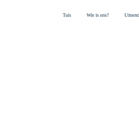
Tuis
Wie is ons?
Uitsen
ollection – Th
ite Shirts