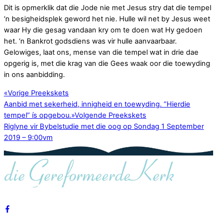
Dit is opmerklik dat die Jode nie met Jesus stry dat die tempel
‘n besigheidsplek geword het nie. Hulle wil net by Jesus weet
waar Hy die gesag vandaan kry om te doen wat Hy gedoen
het. ‘n Bankrot godsdiens was vir hulle aanvaarbaar.
Gelowiges, laat ons, mense van die tempel wat in drie dae
opgerig is, met die krag van die Gees waak oor die toewyding
in ons aanbidding.
«
Vorige Preekskets
Aanbid met sekerheid, innigheid en toewyding. “Hierdie
tempel” ís opgebou.
»
Volgende Preekskets
Riglyne vir Bybelstudie met die oog op Sondag 1 September
2019 – 9:00vm