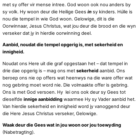
met sy offer vir mense intree. God woon ook nou anders by
sy volk. Hy woon deur die Heilige Gees
in
sy kinders. Húlle is
nou die tempel in wie God woon. Gelowige, dit is die
Oorwinnaar, Jesus Christus, wat jou deur die brood en die wyn
verseker dat jy in hierdie oorwinning deel.
Aanbid, noudat die tempel opgerig is, met sekerheid en
innigheid.
Noudat ons Here uit die graf opgestaan het – dat tempel in
drie dae opgerig is – mag ons met
sekerheid
aanbid. Ons
beroep ons nie op offers wat heenwys na die ware offer wat
nog gebring moet word nie. Die volmaakte offer is gebring.
Ons is met God versoen. Hy lei ons ook deur sy Gees tot
dieselfde
innige aanbidding
waarmee Hy sy Vader aanbid het.
Van hierdie sekerheid en innigheid word jy vanoggend deur
die Here Jesus Christus verseker, Gelowige.
Waak deur die Gees wat in jou woon oor jou toewyding
(Nabetragting).