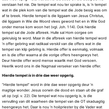
verstaan het nie. Die tempel wat nou ter sprake is, is ‘n tempel
wat in die plek kom van die tempel wat die Jode besig was om
af te breek. Hierdie tempel is die liggaam van Jesus Christus,
dié liggaam in Wie die Woord vlees geword het en in Wie God
onder mense kom woon het (vgl. Joh. 1:14). Ook hierdie
tempel sal die Jode afbreek. Hulle sal Hom oorgee om
gekruisig te word. Maar in die afbreek van hierdie tempel word
‘n offer gebring wat radikaal verskil van die offers wat in die
tempel van klip gebring is. Hierdie offer is eenmalig, volmaak
en is die offer waarna al die vorige offers heengewys het.
Deur hierdie offer word mense waarlik met God versoen.
Heerlik word ons in die Nagmaal verseker van hierdie offer.
Hierdie tempel
ís
in drie dae weer opgerig.
“Hierdie tempel” word in drie dae weer opgerig deur ‘n
magtige wonder. Jesus oorwin die dood en staan uit die graf
uit op (vgl. v. 22). Die tempel wat nou opgerig is, is die
vervulling van dit waarheen die tempel van die OT skaduagtig
heengewys het. Daar is nou ‘n hoëpriester by die Vader wat