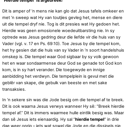
“Hierdie tempel” is afgebreek!
Dit is amper of ‘n mens nie kan glo dat Jesus tafels omkeer en
met ‘n sweep wat Hy van toutjies gevleg het, mense en diere
uit die tempel dryf nie. Tog is dit presies wat Hy gedoen het.
Hierdie was geen emosionele woedeuitbarsting nie. In sy
optrede was Jesus gedring deur die liefde vir die huis van sy
Vader (vgl. v. 17 en Ps. 69:10). Toe Jesus by die tempel kom,
het hy gesien dat die huis van sy Vader in ‘n soort handelshuis
omskep is. Die tempel waar God sigbaar by sy volk gewoon
het en waar sondaarmense deur God se genade tot God kon
kom, is in sy hart verander. Die toegewyde en innige
aanbidding het verdwyn. Die tempelplein is gevul met die
geblêr van skape, die gebulk van beeste en met sake
transaksies.
In ‘n sekere sin was die Jode besig om die tempel af te breek.
Dit is ook waarna Jesus verwys wanneer Hy sê: “Breek hierdie
tempel af.” Dit is immers waarmee hulle eintlik besig was. Maar
dan sê Jesus iets eienaardig. Hy sal “
hierdie tempel
” in drie
dae weer oprig – iets wat sowel die Jode en die dissipels nie