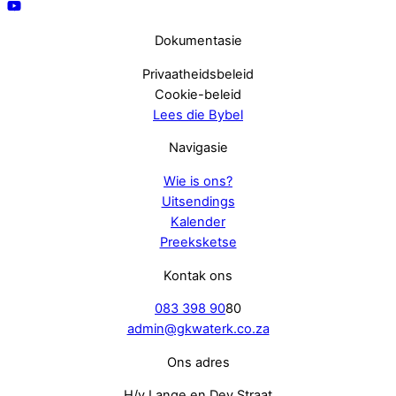
Dokumentasie
Privaatheidsbeleid
Cookie-beleid
Lees die Bybel
Navigasie
Wie is ons?
Uitsendings
Kalender
Preeksketse
Kontak ons
083 398 90
80
admin@gkwaterk.co.za
Ons adres
H/v Lange en Dey Straat