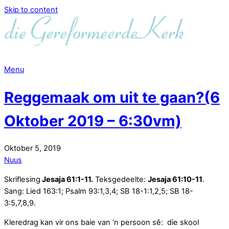
Skip to content
Menu
Reggemaak om uit te gaan?(6
Oktober 2019 – 6:30vm)
Oktober
5
,
2019
Nuus
Skriflesing
Jesaja 61:1-11.
Teksgedeelte:
Jesaja 61:10-11
.
Sang: Lied 163:1; Psalm 93:1,3,4; SB 18-1:1,2,5; SB 18-
3:5,7,8,9.
Kleredrag kan vir ons baie van ‘n persoon sê: die skool