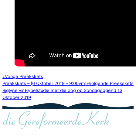
«
Vorige Preekskets
Preekskets – (6 Oktober 2019 – 9:00vm)
»
Volgende Preekskets
Riglyne vir Bybelstudie met die oog op Sondagoggend 13
Oktober 2019