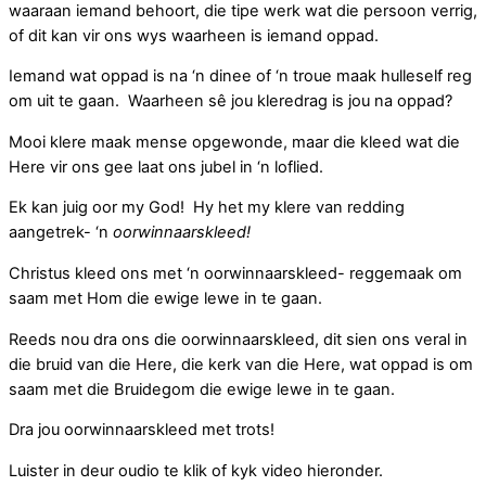
waaraan iemand behoort, die tipe werk wat die persoon verrig,
of dit kan vir ons wys waarheen is iemand oppad.
Iemand wat oppad is na ‘n dinee of ‘n troue maak hulleself reg
om uit te gaan. Waarheen sê jou kleredrag is jou na oppad?
Mooi klere maak mense opgewonde, maar die kleed wat die
Here vir ons gee laat ons jubel in ‘n loflied.
Ek kan juig oor my God! Hy het my klere van redding
aangetrek- ‘n
oorwinnaarskleed!
Christus kleed ons met ‘n oorwinnaarskleed- reggemaak om
saam met Hom die ewige lewe in te gaan.
Reeds nou dra ons die oorwinnaarskleed, dit sien ons veral in
die bruid van die Here, die kerk van die Here, wat oppad is om
saam met die Bruidegom die ewige lewe in te gaan.
Dra jou oorwinnaarskleed met trots!
Luister in deur oudio te klik of kyk video hieronder.