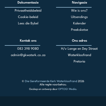
Dokumentasie
Navigasie
Privaatheidsbeleid
Wie is ons?
Cookie-beleid
Uitsendings
Lees die Bybel
Kalender
Preeksketse
Kontak ons
Ons adres
083 398 90
80
H/v Lange en Dey Straat
admin@gkwaterk.co.za
Waterkloofrand
Pretoria
©
Die Gereformeerde Kerk Waterkloofrand
2026
Alle regte voorbehou.
Geskep en ontwerp deur
OPTOG! Media
.