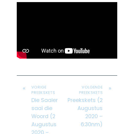
«
»
VORIGE
VOLGENDE
PREEKSKETS
PREEKSKETS
Die Saaier
Preekskets (2
saai die
Augustus
Woord (2
2020 –
Augustus
6:30nm)
2020 –