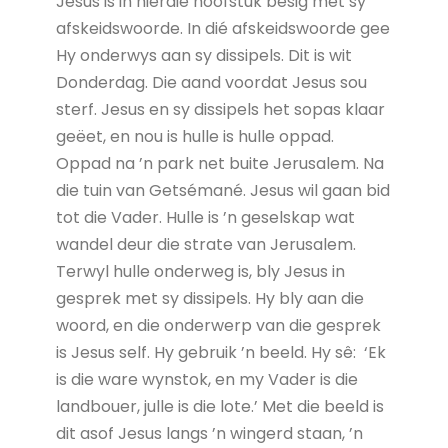
Jesus is in hierdie hoofstuk besig met sy
afskeidswoorde. In dié afskeidswoorde gee
Hy onderwys aan sy dissipels. Dit is wit
Donderdag. Die aand voordat Jesus sou
sterf. Jesus en sy dissipels het sopas klaar
geëet, en nou is hulle is hulle oppad.
Oppad na ’n park net buite Jerusalem. Na
die tuin van Getsémané. Jesus wil gaan bid
tot die Vader. Hulle is ’n geselskap wat
wandel deur die strate van Jerusalem.
Terwyl hulle onderweg is, bly Jesus in
gesprek met sy dissipels. Hy bly aan die
woord, en die onderwerp van die gesprek
is Jesus self. Hy gebruik ’n beeld. Hy sê: ‘Ek
is die ware wynstok, en my Vader is die
landbouer, julle is die lote.’ Met die beeld is
dit asof Jesus langs ’n wingerd staan, ’n