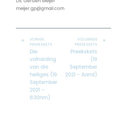
Ds. Gerben Meijer
meijer.gp@gmail.com
«
»
VORIGE
VOLGENDE
PREEKSKETS
PREEKSKETS
Die
Preekskets
volharding
(19
van die
September
heiliges (19
2021 – Aand)
September
2021 –
6:30nm)