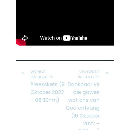
«
»
VORIGE
VOLGENDE
PREEKSKETS
PREEKSKETS
Preekskets (9
Dankbaar vir
Oktober 2022
die gawes
– 06:30nm)
wat ons van
God ontvang
(16 Oktober
2022 –