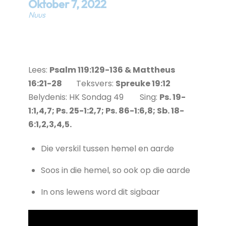
Oktober
7
,
2022
Nuus
Lees:
Psalm 119:129-136 & Mattheus
16:21-28
Teksvers:
Spreuke 19:12
Belydenis: HK Sondag 49 Sing:
Ps. 19-
1:1,4,7; Ps. 25-1:2,7; Ps. 86-1:6,8; Sb. 18-
6:1,2,3,4,5.
Die verskil tussen hemel en aarde
Soos in die hemel, so ook op die aarde
In ons lewens word dit sigbaar