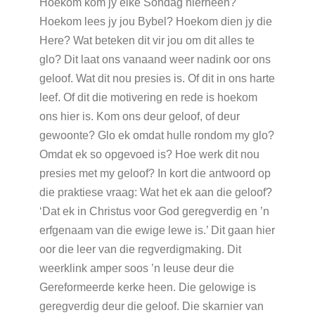
Hoekom kom jy elke Sondag hierheen?
Hoekom lees jy jou Bybel? Hoekom dien jy die
Here? Wat beteken dit vir jou om dit alles te
glo? Dit laat ons vanaand weer nadink oor ons
geloof. Wat dit nou presies is. Of dit in ons harte
leef. Of dit die motivering en rede is hoekom
ons hier is. Kom ons deur geloof, of deur
gewoonte? Glo ek omdat hulle rondom my glo?
Omdat ek so opgevoed is? Hoe werk dit nou
presies met my geloof? In kort die antwoord op
die praktiese vraag: Wat het ek aan die geloof?
‘Dat ek in Christus voor God geregverdig en ’n
erfgenaam van die ewige lewe is.’ Dit gaan hier
oor die leer van die regverdigmaking. Dit
weerklink amper soos ’n leuse deur die
Gereformeerde kerke heen. Die gelowige is
geregverdig deur die geloof. Die skarnier van