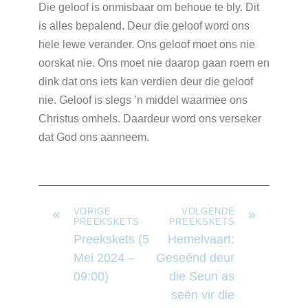
Die geloof is onmisbaar om behoue te bly. Dit
is alles bepalend. Deur die geloof word ons
hele lewe verander. Ons geloof moet ons nie
oorskat nie. Ons moet nie daarop gaan roem en
dink dat ons iets kan verdien deur die geloof
nie. Geloof is slegs ’n middel waarmee ons
Christus omhels. Daardeur word ons verseker
dat God ons aanneem.
«
VORIGE
VOLGENDE
»
PREEKSKETS
PREEKSKETS
Preekskets (5
Hemelvaart:
Mei 2024 –
Geseënd deur
09:00)
die Seun as
seën vir die