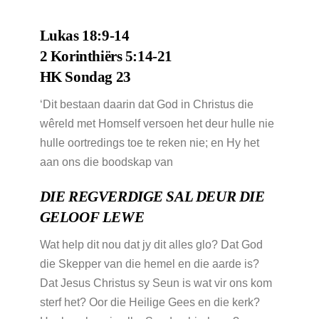
Lukas 18:9-14
2 Korinthiërs 5:14-21
HK Sondag 23
‘Dit bestaan daarin dat God in Christus die
wêreld met Homself versoen het deur hulle nie
hulle oortredings toe te reken nie; en Hy het
aan ons die boodskap van
DIE REGVERDIGE SAL DEUR DIE
GELOOF LEWE
Wat help dit nou dat jy dit alles glo? Dat God
die Skepper van die hemel en die aarde is?
Dat Jesus Christus sy Seun is wat vir ons kom
sterf het? Oor die Heilige Gees en die kerk?