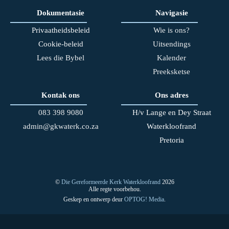
Dokumentasie
Navigasie
Privaatheidsbeleid
Wie is ons?
Cookie-beleid
Uitsendings
Lees die Bybel
Kalender
Preeksketse
Kontak ons
Ons adres
083 398 90
80
H/v Lange en Dey Straat
admin@gkwaterk.co.za
Waterkloofrand
Pretoria
©
Die Gereformeerde Kerk Waterkloofrand
2026
Alle regte voorbehou.
Geskep en ontwerp deur
OPTOG! Media
.