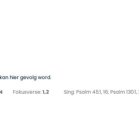
kan hier gevolg word.
1-14
Fokusverse:
1,2
Sing: Psalm 45:1, 16; Psalm 130:1, 2