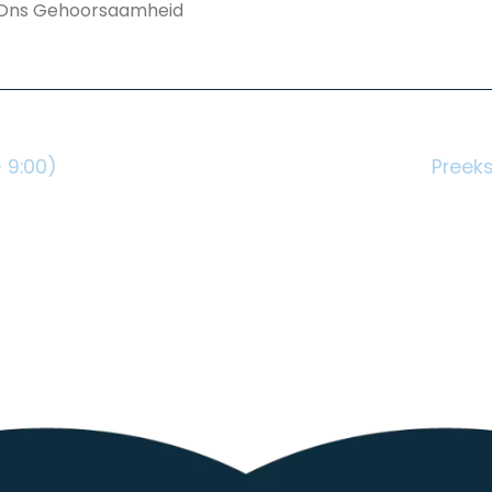
an Ons Gehoorsaamheid
 9:00)
Preeks