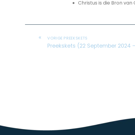
Christus is die Bron v
«
VORIGE PREEKSKETS
Preekskets (22 September 2024 –