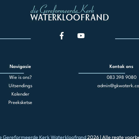
Navigasie
Kontak ons
Wie is ons?
083 398 90
80
Uitsendings
admin@gkwaterk.co
Kalender
Preeksketse
e Gereformeerde Kerk Waterkloofrand
2026 | Alle regte voorb