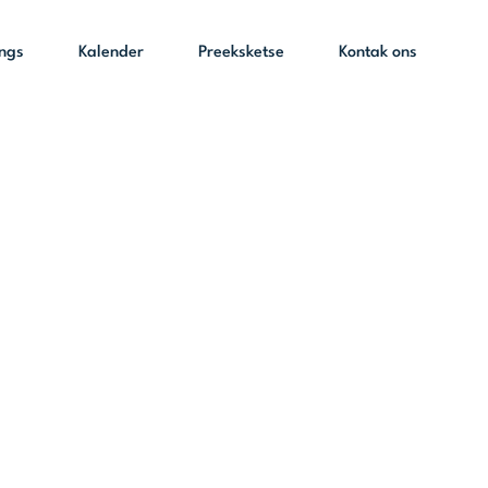
ings
Kalender
Preeksketse
Kontak ons
 is
g sodat ons
2 September