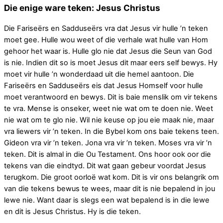
Die enige ware teken: Jesus Christus
Die Fariseërs en Sadduseërs vra dat Jesus vir hulle ’n teken
moet gee. Hulle wou weet of die verhale wat hulle van Hom
gehoor het waar is. Hulle glo nie dat Jesus die Seun van God
is nie. Indien dit so is moet Jesus dit maar eers self bewys. Hy
moet vir hulle ’n wonderdaad uit die hemel aantoon. Die
Fariseërs en Sadduseërs eis dat Jesus Homself voor hulle
moet verantwoord en bewys. Dit is baie menslik om vir tekens
te vra. Mense is onseker, weet nie wat om te doen nie. Weet
nie wat om te glo nie. Wil nie keuse op jou eie maak nie, maar
vra liewers vir ’n teken. In die Bybel kom ons baie tekens teen.
Gideon vra vir ’n teken. Jona vra vir ’n teken. Moses vra vir ’n
teken. Dit is almal in die Ou Testament. Ons hoor ook oor die
tekens van die eindtyd. Dit wat gaan gebeur voordat Jesus
terugkom. Die groot oorloë wat kom. Dit is vir ons belangrik om
van die tekens bewus te wees, maar dit is nie bepalend in jou
lewe nie. Want daar is slegs een wat bepalend is in die lewe
en dit is Jesus Christus. Hy is die teken.