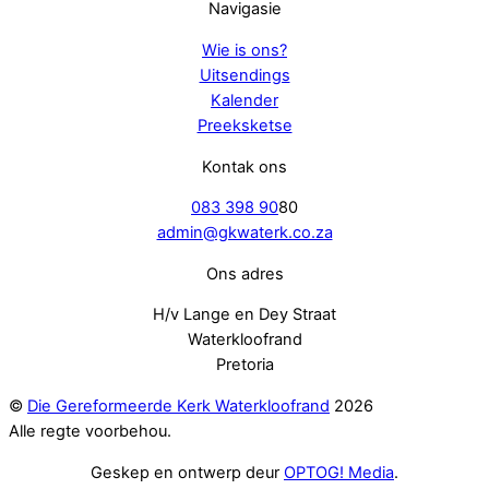
Navigasie
Wie is ons?
Uitsendings
Kalender
Preeksketse
Kontak ons
083 398 90
80
admin@gkwaterk.co.za
Ons adres
H/v Lange en Dey Straat
Waterkloofrand
Pretoria
©
Die Gereformeerde Kerk Waterkloofrand
2026
Alle regte voorbehou.
Geskep en ontwerp deur
OPTOG! Media
.