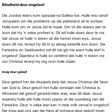
Blindheid deur ongeloof
Die Joodse leiers kom spesiaal na Galilea toe. Hulle reis vanaf
Jerusalem om die probleme op die platteland uit te sorteer.
Hulle kom om vir Jesus stil te maak. Om vir die skares aan te
toon dat Hy ’n valse profeet is. Dit wil hulle doen deur te vra
dat Jesus vir hulle ’n teken uit die hemel moet wys. Jesus
doen dit nie, terwyl Hy dit in sy almag sekerlik kon doen. Die
Fariseërs en Sadduseërs sal dit nie glo nie want hulle leef in
ongeloof. Daardeur is hulle so verblind dat hulle ’n teken vra
oor Christus terwyl Hy reg voor hulle staan.
Insig deur geloof
Deur geloof het die dissipels bely dat Jesus Christus die Seun
van God is. Deur geloof het hulle verstaan wie Christus is.
Alhoewel dié geloof gereeld klein was, was dit daar. Jesus
waarsku hulle dat hulle moet oppas vir die suurdeeg van die
Fariseërs. Deur ’n valse leer kan ’n hele volk verval in ongeloof.
Die insig wat ons van die Here af ontvang deur geloof moet