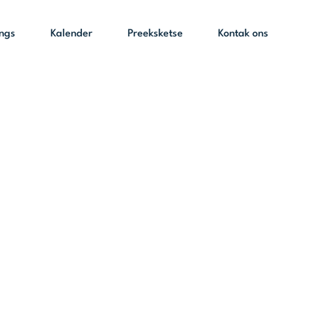
ings
Kalender
Preeksketse
Kontak ons
r ‘n einde