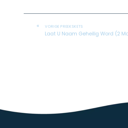
«
VORIGE PREEKSKETS
Laat U Naam Geheilig Word (2 Ma