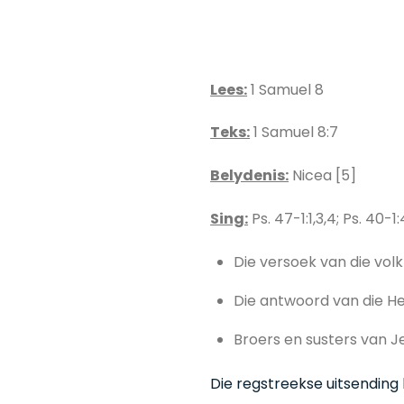
Lees:
1 Samuel 8
Teks:
1 Samuel 8:7
Belydenis:
Nicea [5]
Sing:
Ps. 47-1:1,3,4; Ps. 40-1:4
Die versoek van die volk
Die antwoord van die H
Broers en susters van J
Die regstreekse uitsending 