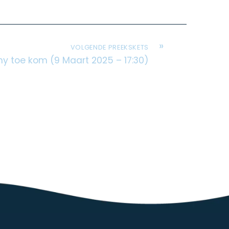
»
VOLGENDE PREEKSKETS
 my toe kom (9 Maart 2025 – 17:30)