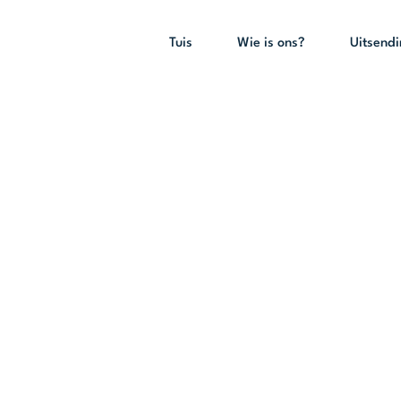
Tuis
Wie is ons?
Uitsend
ie Koning sonde
25 – 9:00)