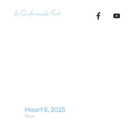
Skip
to
content
Nicea[6] – D
(9 Maart 20
Maart
8
,
2025
Nuus