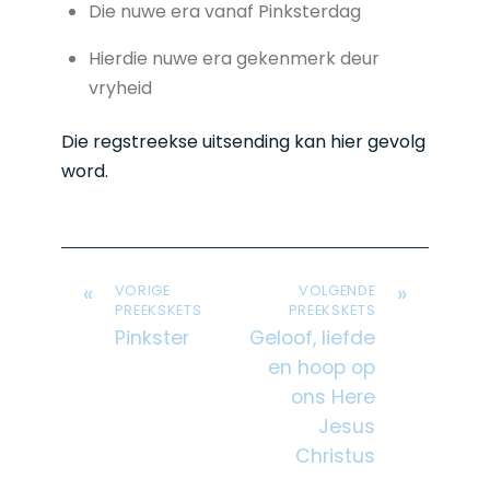
Die nuwe era vanaf Pinksterdag
Hierdie nuwe era gekenmerk deur
vryheid
Die regstreekse uitsending kan hier gevolg
word.
«
»
VORIGE
VOLGENDE
PREEKSKETS
PREEKSKETS
Pinkster
Geloof, liefde
en hoop op
ons Here
Jesus
Christus