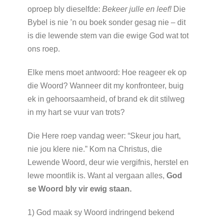
oproep bly dieselfde:
Bekeer julle en leef!
Die
Bybel is nie ’n ou boek sonder gesag nie – dit
is die lewende stem van die ewige God wat tot
ons roep.
Elke mens moet antwoord: Hoe reageer ek op
die Woord? Wanneer dit my konfronteer, buig
ek in gehoorsaamheid, of brand ek dit stilweg
in my hart se vuur van trots?
Die Here roep vandag weer: “Skeur jou hart,
nie jou klere nie.” Kom na Christus, die
Lewende Woord, deur wie vergifnis, herstel en
lewe moontlik is. Want al vergaan alles,
God
se Woord bly vir ewig staan.
1) God maak sy Woord indringend bekend