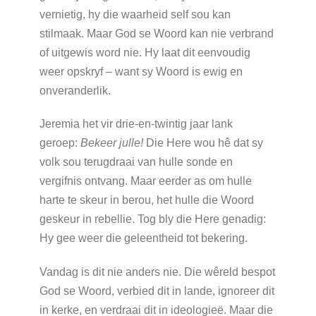
vernietig, hy die waarheid self sou kan
stilmaak. Maar God se Woord kan nie verbrand
of uitgewis word nie. Hy laat dit eenvoudig
weer opskryf – want sy Woord is ewig en
onveranderlik.
Jeremia het vir drie-en-twintig jaar lank
geroep:
Bekeer julle!
Die Here wou hê dat sy
volk sou terugdraai van hulle sonde en
vergifnis ontvang. Maar eerder as om hulle
harte te skeur in berou, het hulle die Woord
geskeur in rebellie. Tog bly die Here genadig:
Hy gee weer die geleentheid tot bekering.
Vandag is dit nie anders nie. Die wêreld bespot
God se Woord, verbied dit in lande, ignoreer dit
in kerke, en verdraai dit in ideologieë. Maar die