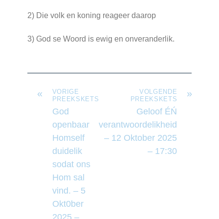
2) Die volk en koning reageer daarop
3) God se Woord is ewig en onveranderlik.
«
VORIGE
VOLGENDE
»
PREEKSKETS
PREEKSKETS
God
Geloof ÉŃ
openbaar
verantwoordelikheid
Homself
– 12 Oktober 2025
duidelik
– 17:30
sodat ons
Hom sal
vind. – 5
Okt0ber
2025 –