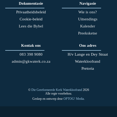
Dokumentasie
Navigasie
Privaatheidsbeleid
Wie is ons?
Cookie-beleid
Uitsendings
Lees die Bybel
Kalender
Preeksketse
Kontak ons
Ons adres
083 398 90
80
H/v Lange en Dey Straat
admin@gkwaterk.co.za
Waterkloofrand
Pretoria
©
Die Gereformeerde Kerk Waterkloofrand
2026
Alle regte voorbehou.
Geskep en ontwerp deur
OPTOG! Media
.