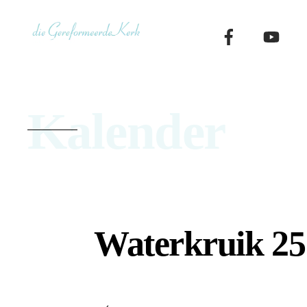
Skip
to
content
Kalender
Waterkruik 25