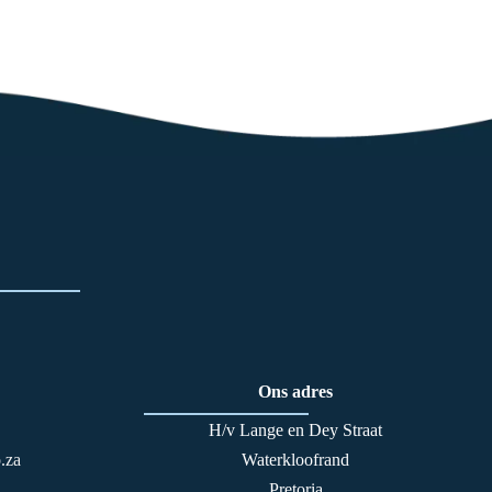
Ons adres
H/v Lange en Dey Straat
.za
Waterkloofrand
Pretoria