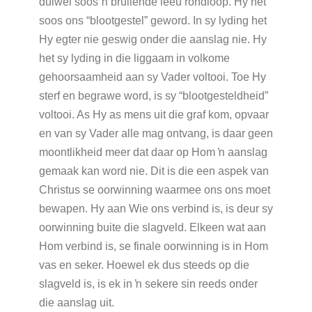
duiwel soos ŉ brullende leeu rondloop. Hy het
soos ons “blootgestel” geword. In sy lyding het
Hy egter nie geswig onder die aanslag nie. Hy
het sy lyding in die liggaam in volkome
gehoorsaamheid aan sy Vader voltooi. Toe Hy
sterf en begrawe word, is sy “blootgesteldheid”
voltooi. As Hy as mens uit die graf kom, opvaar
en van sy Vader alle mag ontvang, is daar geen
moontlikheid meer dat daar op Hom ŉ aanslag
gemaak kan word nie. Dit is die een aspek van
Christus se oorwinning waarmee ons ons moet
bewapen. Hy aan Wie ons verbind is, is deur sy
oorwinning buite die slagveld. Elkeen wat aan
Hom verbind is, se finale oorwinning is in Hom
vas en seker. Hoewel ek dus steeds op die
slagveld is, is ek in ŉ sekere sin reeds onder
die aanslag uit.