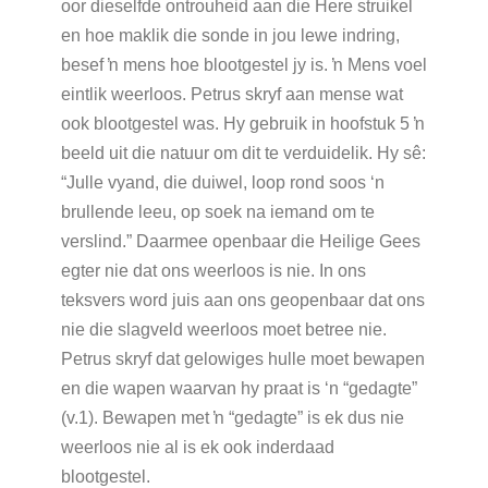
oor dieselfde ontrouheid aan die Here struikel
en hoe maklik die sonde in jou lewe indring,
besef ŉ mens hoe blootgestel jy is. ŉ Mens voel
eintlik weerloos. Petrus skryf aan mense wat
ook blootgestel was. Hy gebruik in hoofstuk 5 ŉ
beeld uit die natuur om dit te verduidelik. Hy sê:
“Julle vyand, die duiwel, loop rond soos ‘n
brullende leeu, op soek na iemand om te
verslind.” Daarmee openbaar die Heilige Gees
egter nie dat ons weerloos is nie. In ons
teksvers word juis aan ons geopenbaar dat ons
nie die slagveld weerloos moet betree nie.
Petrus skryf dat gelowiges hulle moet bewapen
en die wapen waarvan hy praat is ‘n “gedagte”
(v.1). Bewapen met ŉ “gedagte” is ek dus nie
weerloos nie al is ek ook inderdaad
blootgestel.