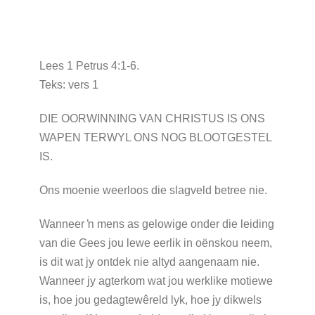
Lees 1 Petrus 4:1-6.
Teks: vers 1
DIE OORWINNING VAN CHRISTUS IS ONS
WAPEN TERWYL ONS NOG BLOOTGESTEL
IS.
Ons moenie weerloos die slagveld betree nie.
Wanneer ŉ mens as gelowige onder die leiding
van die Gees jou lewe eerlik in oënskou neem,
is dit wat jy ontdek nie altyd aangenaam nie.
Wanneer jy agterkom wat jou werklike motiewe
is, hoe jou gedagtewêreld lyk, hoe jy dikwels