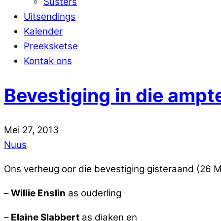
Susters
Uitsendings
Kalender
Preeksketse
Kontak ons
Bevestiging in die ampt
Mei
27
,
2013
Nuus
Ons verheug oor die bevestiging gisteraand (26 Me
–
Willie Enslin
as ouderling
–
Elaine Slabbert
as diaken en