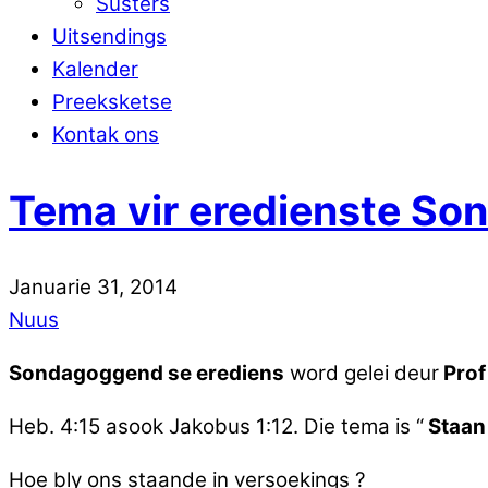
Susters
Uitsendings
Kalender
Preeksketse
Kontak ons
Tema vir eredienste Son
Januarie
31
,
2014
Nuus
Sondagoggend se erediens
word gelei deur
Prof
Heb. 4:15 asook Jakobus 1:12. Die tema is “
Staan
Hoe bly ons staande in versoekings ?