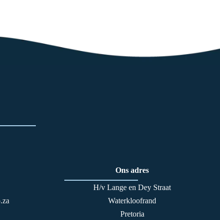
Ons adres
H/v Lange en Dey Straat
.za
Waterkloofrand
Pretoria