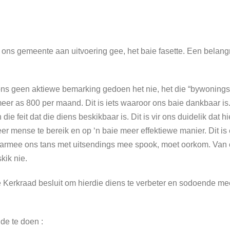
ons gemeente aan uitvoering gee, het baie fasette. Een belangri
 ons geen aktiewe bemarking gedoen het nie, het die “bywoning
eer as 800 per maand. Dit is iets waaroor ons baie dankbaar is. 
e feit dat die diens beskikbaar is. Dit is vir ons duidelik dat h
r mense te bereik en op ‘n baie meer effektiewe manier. Dit is 
armee ons tans met uitsendings mee spook, moet oorkom. Van o
kik nie.
 Kerkraad besluit om hierdie diens te verbeter en sodoende mee
de te doen :