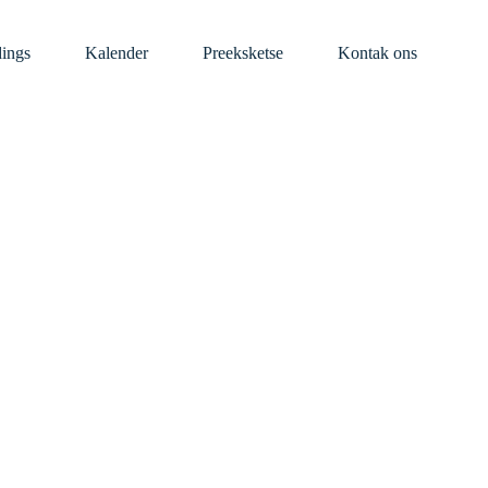
dings
Kalender
Preeksketse
Kontak ons
ondiging