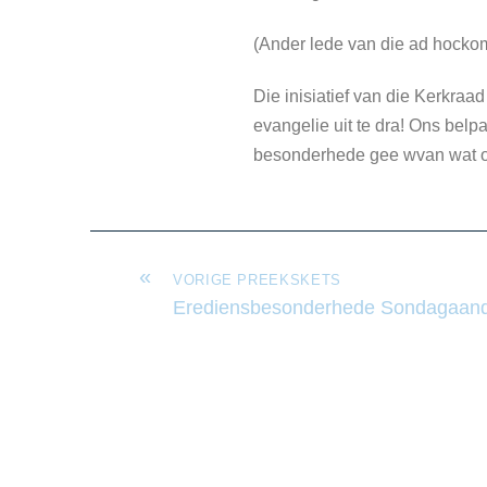
(Ander lede van die ad hockom
Die inisiatief van die Kerkraa
evangelie uit te dra! Ons bel
besonderhede gee wvan wat 
«
VORIGE PREEKSKETS
Erediensbesonderhede Sondagaand