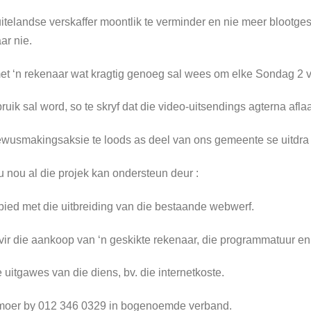
uitelandse verskaffer moontlik te verminder en nie meer blootge
ar nie.
met ‘n rekenaar wat kragtig genoeg sal wees om elke Sondag 2 v
uik sal word, so te skryf dat die video-uitsendings agterna aflaa
bewusmakingsaksie te loods as deel van ons gemeente se uitdra
l u nou al die projek kan ondersteun deur :
e bied met die uitbreiding van die bestaande webwerf.
 vir die aankoop van ‘n geskikte rekenaar, die programmatuur en
 uitgawes van die diens, bv. die internetkoste.
moer by 012 346 0329 in bogenoemde verband.