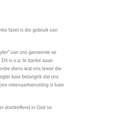
ke faset is die gebruik van
syfer” van ons gemeente se
Dit is o.a. te danke aaan
ierdie diens wat ons lewer die
egter baie belangrik dat ons
ns rekenaartoerusting is baie
r doeltreffend in God se