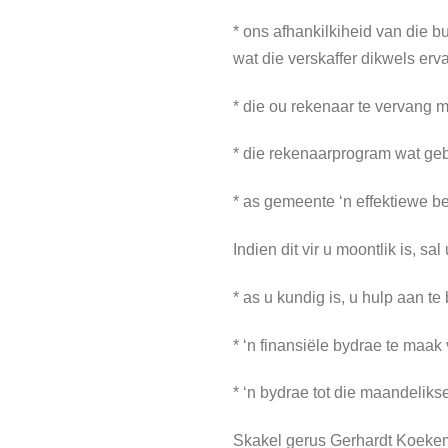
* ons afhankilkiheid van die b
wat die verskaffer dikwels erva
* die ou rekenaar te vervang 
* die rekenaarprogram wat gebr
* as gemeente ‘n effektiewe 
Indien dit vir u moontlik is, sa
* as u kundig is, u hulp aan t
* ‘n finansiële bydrae te maak
* ‘n bydrae tot die maandelikse
Skakel gerus Gerhardt Koeke