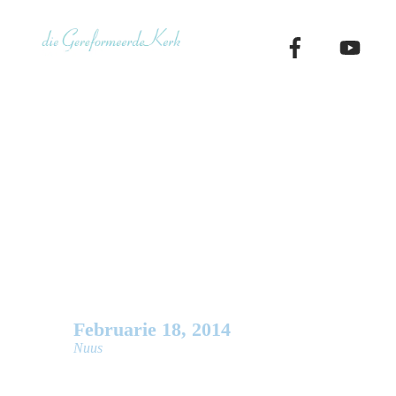
Skip
to
content
Evangelisa
deur middel
Februarie
18
,
2014
Nuus