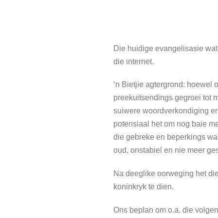
Die huidige evangelisasie wat 
die internet.
‘n Bietjie agtergrond: hoewel
preekuitsendings gegroei tot m
suiwere woordverkondiging en di
potensiaal het om nog baie mee
die gebreke en beperkings wa
oud, onstabiel en nie meer ges
Na deeglike oorweging het die
koninkryk te dien.
Ons beplan om o.a. die volgen