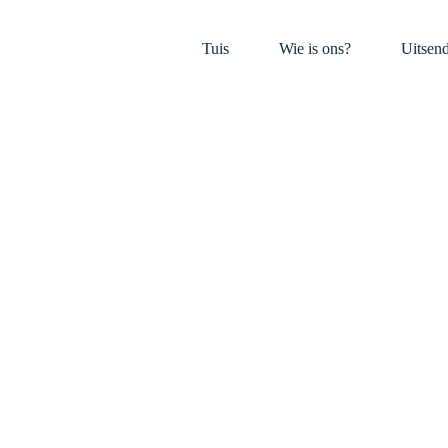
Tuis
Wie is ons?
Uitsen
sie _Woordverk
 van die media