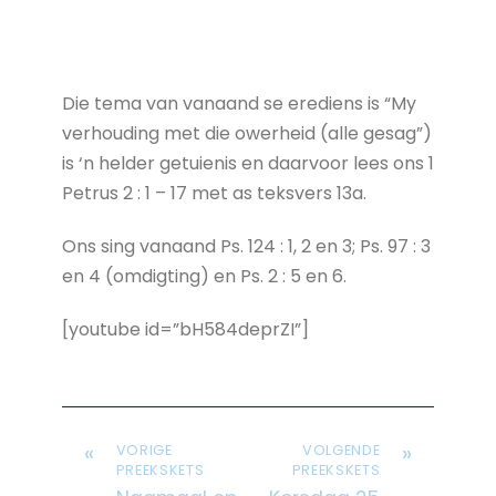
Die tema van vanaand se erediens is “My
verhouding met die owerheid (alle gesag”)
is ‘n helder getuienis en daarvoor lees ons 1
Petrus 2 : 1 – 17 met as teksvers 13a.
Ons sing vanaand Ps. 124 : 1, 2 en 3; Ps. 97 : 3
en 4 (omdigting) en Ps. 2 : 5 en 6.
[youtube id=”bH584deprZI”]
«
»
VORIGE
VOLGENDE
PREEKSKETS
PREEKSKETS