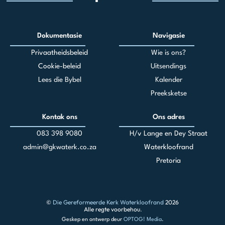
Dokumentasie
Navigasie
Privaatheidsbeleid
Wie is ons?
Cookie-beleid
Uitsendings
Lees die Bybel
Kalender
Preeksketse
Kontak ons
Ons adres
083 398 90
80
H/v Lange en Dey Straat
admin@gkwaterk.co.za
Waterkloofrand
Pretoria
©
Die Gereformeerde Kerk Waterkloofrand
2026
Alle regte voorbehou.
Geskep en ontwerp deur
OPTOG! Media
.