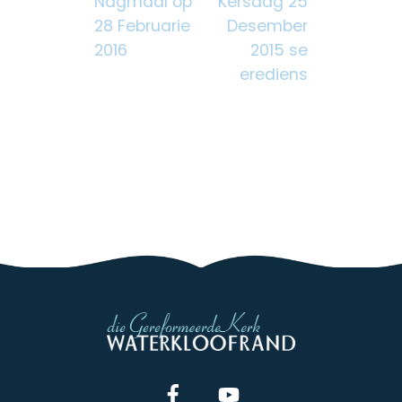
Nagmaal op
Kersdag 25
28 Februarie
Desember
2016
2015 se
erediens