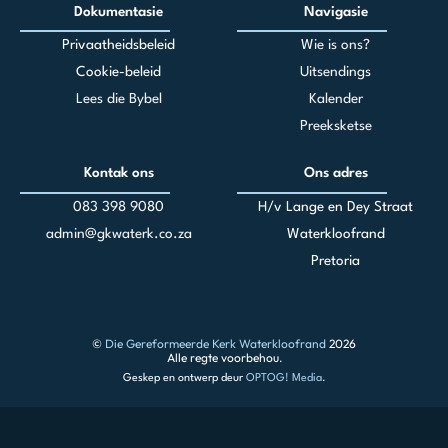
Dokumentasie
Navigasie
Privaatheidsbeleid
Wie is ons?
Cookie-beleid
Uitsendings
Lees die Bybel
Kalender
Preeksketse
Kontak ons
Ons adres
083 398 90
80
H/v Lange en Dey Straat
admin@gkwaterk.co.za
Waterkloofrand
Pretoria
©
Die Gereformeerde Kerk Waterkloofrand
2026
Alle regte voorbehou.
Geskep en ontwerp deur
OPTOG! Media
.