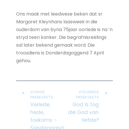
Ons maak met leedwese beken dat sr
Margaret Kleynhans laasweek in die
ouderdom van byna 75jaar oorlede is na ‘n
stryd teen kanker. Die begrafnisreëlings
sal later bekend gemaak word. Die
troosdiens is Donderdagoggend 7 April
gehou.
«
»
VORIGE
VOLGENDE
PREEKSKETS
PREEKSKETS
Verlede,
God is tog
hede,
die God van
toekoms –
liefde?
Sondagaand