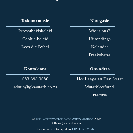
Dokumentasie
Navigasie
Privaatheidsbeleid
Wie is ons?
Cookie-beleid
Uitsendings
Lees die Bybel
Kalender
Preeksketse
Kontak ons
Ons adres
083 398 90
80
H/v Lange en Dey Straat
admin@gkwaterk.co.za
Waterkloofrand
Pretoria
©
Die Gereformeerde Kerk Waterkloofrand
2026
Alle regte voorbehou.
Geskep en ontwerp deur
OPTOG! Media
.