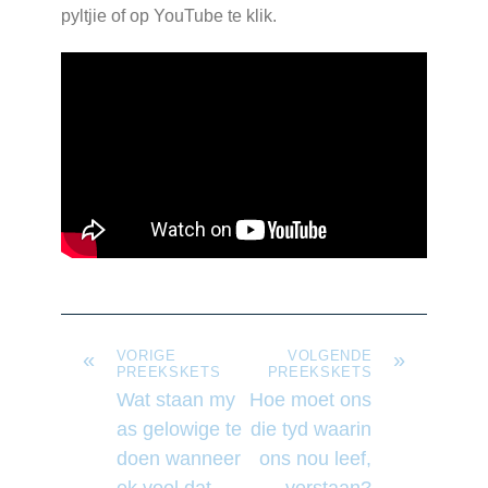
pyltjie of op YouTube te klik.
«
VORIGE
VOLGENDE
»
PREEKSKETS
PREEKSKETS
Wat staan my
Hoe moet ons
as gelowige te
die tyd waarin
doen wanneer
ons nou leef,
ek voel dat
verstaan?