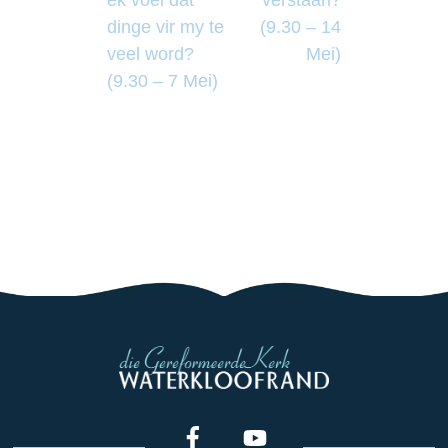
dinge vir my te
(9.30 – 14
veel word?
Mei)
(9.30 – 7 Mei)