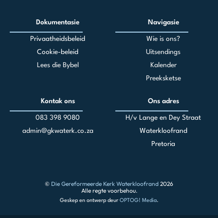
Dokumentasie
Navigasie
Privaatheidsbeleid
Wie is ons?
Cookie-beleid
Uitsendings
Lees die Bybel
Kalender
Preeksketse
Kontak ons
Ons adres
083 398 90
80
H/v Lange en Dey Straat
admin@gkwaterk.co.za
Waterkloofrand
Pretoria
©
Die Gereformeerde Kerk Waterkloofrand
2026
Alle regte voorbehou.
Geskep en ontwerp deur
OPTOG! Media
.