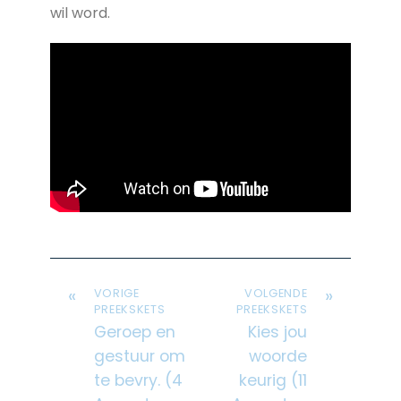
wil word.
«
»
VORIGE
VOLGENDE
PREEKSKETS
PREEKSKETS
Geroep en
Kies jou
gestuur om
woorde
te bevry. (4
keurig (11