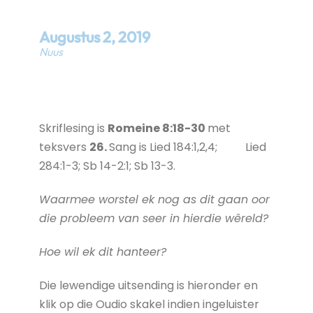
Augustus
2
,
2019
Nuus
Skriflesing is
Romeine 8:18-30
met
teksvers
26.
Sang is Lied 184:1,2,4; Lied
284:1-3; Sb 14-2:1; Sb 13-3.
Waarmee worstel ek nog as dit gaan oor
die probleem van seer in hierdie wêreld?
Hoe wil ek dit hanteer?
Die lewendige uitsending is hieronder en
klik op die Oudio skakel indien ingeluister