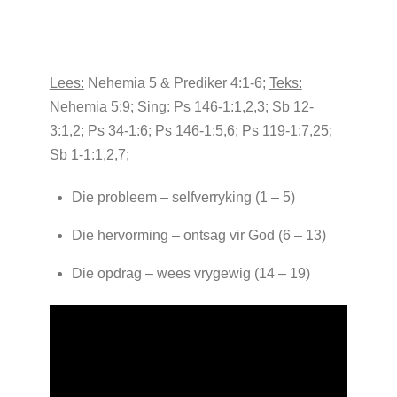
Lees:
Nehemia 5 & Prediker 4:1-6;
Teks:
Nehemia 5:9;
Sing:
Ps 146-1:1,2,3; Sb 12-
3:1,2; Ps 34-1:6; Ps 146-1:5,6; Ps 119-1:7,25;
Sb 1-1:1,2,7;
Die probleem – selfverryking (1 – 5)
Die hervorming – ontsag vir God (6 – 13)
Die opdrag – wees vrygewig (14 – 19)