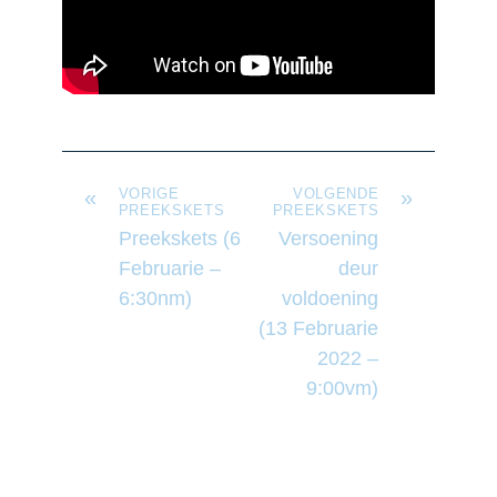
«
VORIGE
VOLGENDE
»
PREEKSKETS
PREEKSKETS
Preekskets (6
Versoening
Februarie –
deur
6:30nm)
voldoening
(13 Februarie
2022 –
9:00vm)