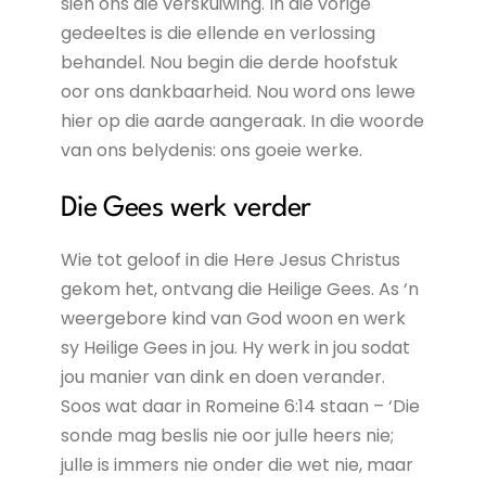
sien ons die verskuiwing. In die vorige
gedeeltes is die ellende en verlossing
behandel. Nou begin die derde hoofstuk
oor ons dankbaarheid. Nou word ons lewe
hier op die aarde aangeraak. In die woorde
van ons belydenis: ons goeie werke.
Die Gees werk verder
Wie tot geloof in die Here Jesus Christus
gekom het, ontvang die Heilige Gees. As ‘n
weergebore kind van God woon en werk
sy Heilige Gees in jou. Hy werk in jou sodat
jou manier van dink en doen verander.
Soos wat daar in Romeine 6:14 staan – ‘Die
sonde mag beslis nie oor julle heers nie;
julle is immers nie onder die wet nie, maar