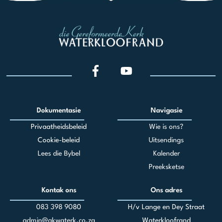
Dokumentasie
Navigasie
Privaatheidsbeleid
Wie is ons?
Cookie-beleid
Uitsendings
Lees die Bybel
Kalender
Preeksketse
Kontak ons
Ons adres
083 398 90
80
H/v Lange en Dey Straat
admin@gkwaterk.co.za
Waterkloofrand