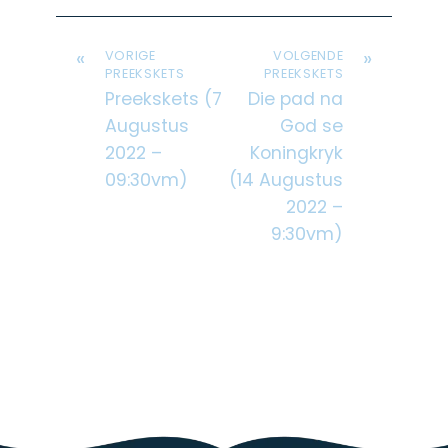
«
»
VORIGE
VOLGENDE
PREEKSKETS
PREEKSKETS
Preekskets (7
Die pad na
Augustus
God se
2022 –
Koningkryk
09:30vm)
(14 Augustus
2022 –
9:30vm)