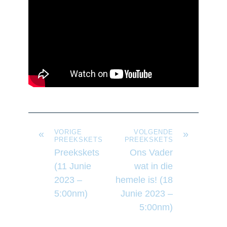
«
VORIGE
VOLGENDE
»
PREEKSKETS
PREEKSKETS
Preekskets
Ons Vader
(11 Junie
wat in die
2023 –
hemele is! (18
5:00nm)
Junie 2023 –
5:00nm)