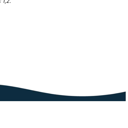
: 1,2
.