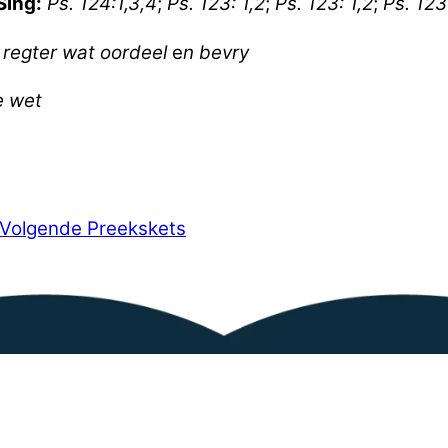
Sing:
Ps. 124:1,3,4
;
Ps. 123: 1,2
;
Ps. 123: 1,2
;
Ps. 123
regter wat oordeel
e
n bevry
e wet
Volgende Preekskets