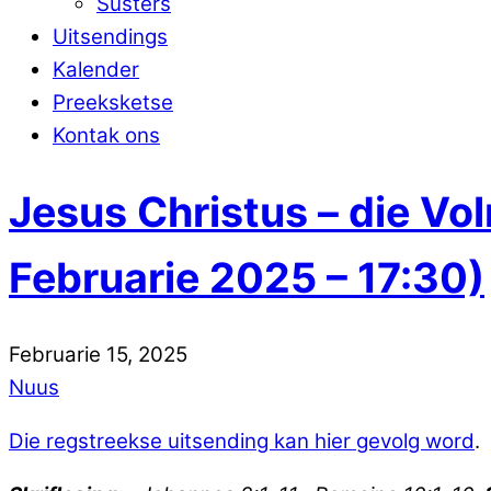
Susters
Uitsendings
Kalender
Preeksketse
Kontak ons
Jesus Christus – die Vo
Februarie 2025 – 17:30)
Februarie
15
,
2025
Nuus
Die regstreekse uitsending kan hier gevolg word
.