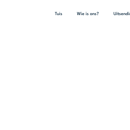
Tuis
Wie is ons?
Uitsend
die Here te ver
– 9:00)