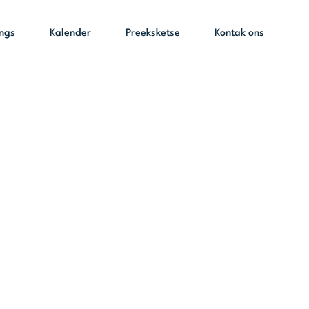
ings
Kalender
Preeksketse
Kontak ons
heerlik (30