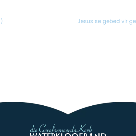
0)
Jesus se gebed vir ge