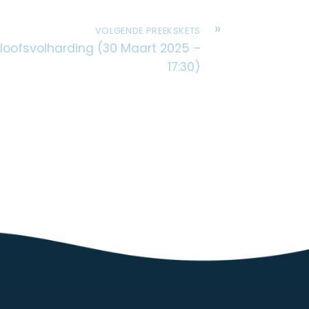
»
VOLGENDE PREEKSKETS
loofsvolharding (30 Maart 2025 –
17:30)