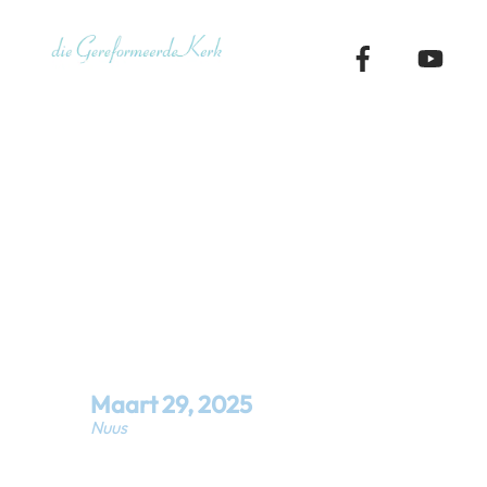
Skip
to
content
Geplant om 
Maart 2025 
Maart
29
,
2025
Nuus