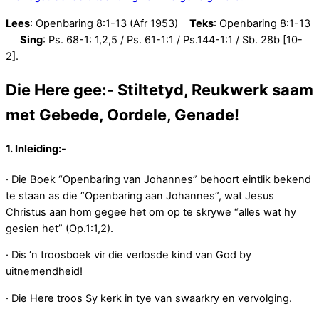
Lees
: Openbaring 8:1-13 (Afr 1953)
Teks
: Openbaring 8:1-13
Sing
: Ps. 68-1: 1,2,5 / Ps. 61-1:1 / Ps.144-1:1 / Sb. 28b [10-
2].
Die Here gee:- Stiltetyd, Reukwerk saam
met Gebede, Oordele, Genade!
1. Inleiding:-
· Die Boek “Openbaring van Johannes” behoort eintlik bekend
te staan as die “Openbaring aan Johannes”, wat Jesus
Christus aan hom gegee het om op te skrywe “alles wat hy
gesien het” (Op.1:1,2).
· Dis ‘n troosboek vir die verlosde kind van God by
uitnemendheid!
· Die Here troos Sy kerk in tye van swaarkry en vervolging.