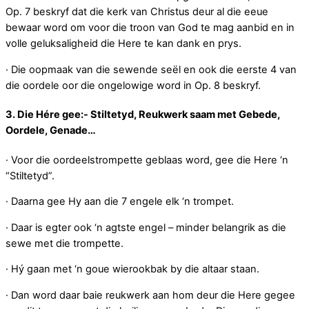
Op. 7 beskryf dat die kerk van Christus deur al die eeue
bewaar word om voor die troon van God te mag aanbid en in
volle geluksaligheid die Here te kan dank en prys.
· Die oopmaak van die sewende seël en ook die eerste 4 van
die oordele oor die ongelowige word in Op. 8 beskryf.
3. Die Hére gee:- Stiltetyd, Reukwerk saam met Gebede,
Oordele, Genade…
· Voor die oordeelstrompette geblaas word, gee die Here ‘n
“Stiltetyd”.
· Daarna gee Hy aan die 7 engele elk ‘n trompet.
· Daar is egter ook ‘n agtste engel – minder belangrik as die
sewe met die trompette.
· Hý gaan met ‘n goue wierookbak by die altaar staan.
· Dan word daar baie reukwerk aan hom deur die Here gegee