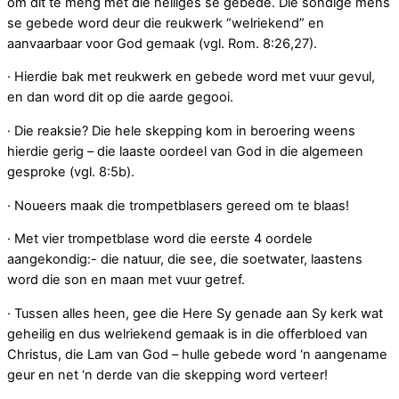
om dit te meng met die heiliges se gebede. Die sondige mens
se gebede word deur die reukwerk “welriekend” en
aanvaarbaar voor God gemaak (vgl. Rom. 8:26,27).
· Hierdie bak met reukwerk en gebede word met vuur gevul,
en dan word dit op die aarde gegooi.
· Die reaksie? Die hele skepping kom in beroering weens
hierdie gerig – die laaste oordeel van God in die algemeen
gesproke (vgl. 8:5b).
· Noueers maak die trompetblasers gereed om te blaas!
· Met vier trompetblase word die eerste 4 oordele
aangekondig:- die natuur, die see, die soetwater, laastens
word die son en maan met vuur getref.
· Tussen alles heen, gee die Here Sy genade aan Sy kerk wat
geheilig en dus welriekend gemaak is in die offerbloed van
Christus, die Lam van God – hulle gebede word ‘n aangename
geur en net ‘n derde van die skepping word verteer!