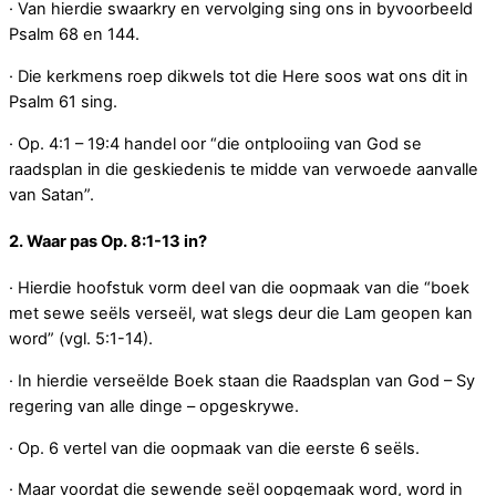
· Van hierdie swaarkry en vervolging sing ons in byvoorbeeld
Psalm 68 en 144.
· Die kerkmens roep dikwels tot die Here soos wat ons dit in
Psalm 61 sing.
· Op. 4:1 – 19:4 handel oor “die ontplooiing van God se
raadsplan in die geskiedenis te midde van verwoede aanvalle
van Satan”.
2. Waar pas Op. 8:1-13 in?
· Hierdie hoofstuk vorm deel van die oopmaak van die “boek
met sewe seëls verseël, wat slegs deur die Lam geopen kan
word” (vgl. 5:1-14).
· In hierdie verseëlde Boek staan die Raadsplan van God – Sy
regering van alle dinge – opgeskrywe.
· Op. 6 vertel van die oopmaak van die eerste 6 seëls.
· Maar voordat die sewende seël oopgemaak word, word in