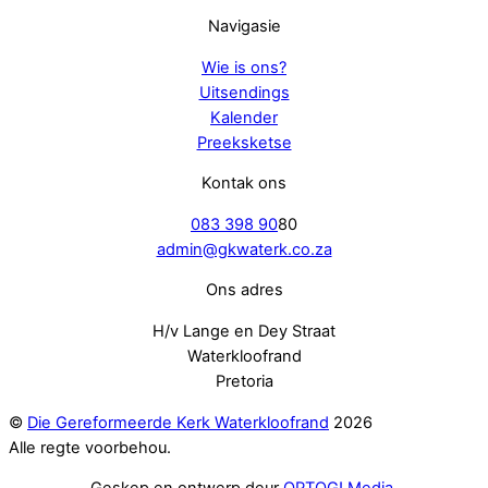
Navigasie
Wie is ons?
Uitsendings
Kalender
Preeksketse
Kontak ons
083 398 90
80
admin@gkwaterk.co.za
Ons adres
H/v Lange en Dey Straat
Waterkloofrand
Pretoria
©
Die Gereformeerde Kerk Waterkloofrand
2026
Alle regte voorbehou.