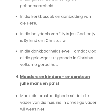
gehoorsaamheid.
In die kerkbesoek en aanbidding van
die Here.
In die belydenis van “Hy is jou God; en jy
is Sy kind om Christus wil!
In die dankbaarheidslewe – omdat God
al die gelowiges uit genade in Christus
volkome gered het.
Moeders en kinders – ondersteun
julle mans en pa’s
!
Maak die omstandighede só dat die
vader van die huis nie ‘n afwesige vader
wil wees nie!