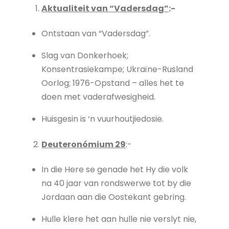
Aktualiteit van “Vadersdag”
:-
Ontstaan van “Vadersdag”.
Slag van Donkerhoek;
Konsentrasiekampe; Ukraïne-Rusland
Oorlog; 1976-Opstand – alles het te
doen met vaderafwesigheid.
Huisgesin is ‘n vuurhoutjiedosie.
Deuteronómium 29
:-
In die Here se genade het Hy die volk
na 40 jaar van rondswerwe tot by die
Jordaan aan die Oostekant gebring.
Hulle klere het aan hulle nie verslyt nie,