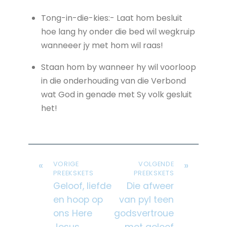
Tong-in-die-kies:- Laat hom besluit
hoe lang hy onder die bed wil wegkruip
wanneeer jy met hom wil raas!
Staan hom by wanneer hy wil voorloop
in die onderhouding van die Verbond
wat God in genade met Sy volk gesluit
het!
«
»
VORIGE
VOLGENDE
PREEKSKETS
PREEKSKETS
Geloof, liefde
Die afweer
en hoop op
van pyl teen
ons Here
godsvertroue
Jesus
met geloof