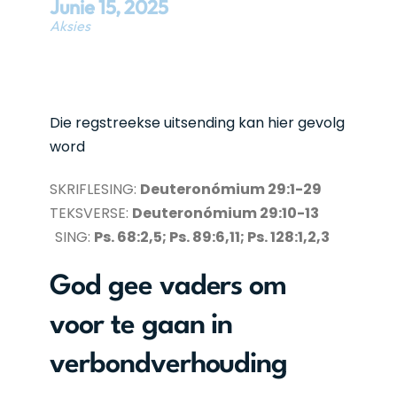
Junie
15
,
2025
Aksies
Die regstreekse uitsending kan hier gevolg
word
SKRIFLESING:
Deuteronómium 29:1-29
TEKSVERSE:
Deuteronómium 29:10-13
SING:
Ps. 68:2,5; Ps. 89:6,11; Ps. 128:1,2,3
God gee vaders om
voor te gaan in
verbondverhouding