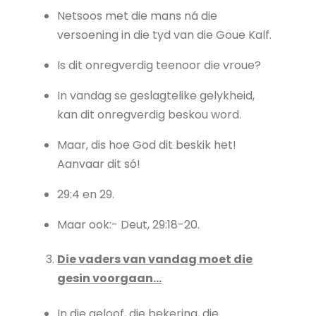
Netsoos met die mans ná die
versoening in die tyd van die Goue Kalf.
Is dit onregverdig teenoor die vroue?
In vandag se geslagtelike gelykheid,
kan dit onregverdig beskou word.
Maar, dis hoe God dit beskik het!
Aanvaar dit só!
29:4 en 29.
Maar ook:- Deut, 29:18-20.
Die vaders van vandag moet die
gesin voorgaan…
In die geloof, die bekering, die