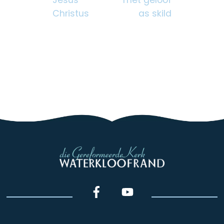
Christus
as skild