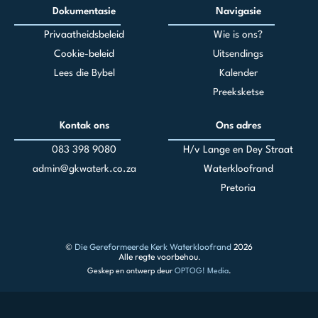
Dokumentasie
Navigasie
Privaatheidsbeleid
Wie is ons?
Cookie-beleid
Uitsendings
Lees die Bybel
Kalender
Preeksketse
Kontak ons
Ons adres
083 398 90
80
H/v Lange en Dey Straat
admin@gkwaterk.co.za
Waterkloofrand
Pretoria
©
Die Gereformeerde Kerk Waterkloofrand
2026
Alle regte voorbehou.
Geskep en ontwerp deur
OPTOG! Media
.