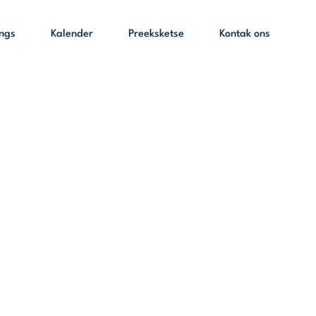
ings
Kalender
Preeksketse
Kontak ons
riewe’