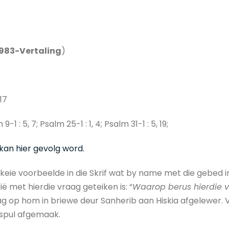
1983-Vertaling
)
17
9-1 : 5, 7; Psalm 25-1 : 1, 4; Psalm 31-1 : 5, 19;
kan hier gevolg word.
rskeie voorbeelde in die Skrif wat by name met die gebed
ië met hierdie vraag geteiken is: “
Waarop berus hierdie v
slag op hom in briewe deur Sanherib aan Hiskia afgelewer. V
gspul afgemaak.