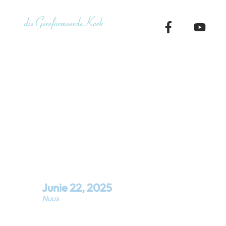
Skip
to
content
Soos in die 
vertrouend 
Junie
22
,
2025
Nuus