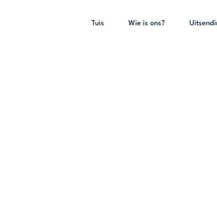
Tuis
Wie is ons?
Uitsend
‘oopsprei van b
bid