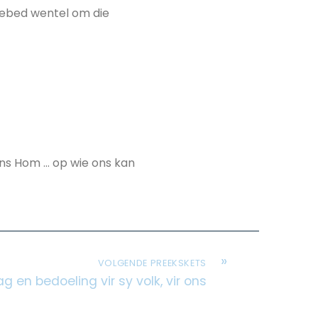
 gebed wentel om die
wens Hom … op wie ons kan
»
VOLGENDE PREEKSKETS
g en bedoeling vir sy volk, vir ons