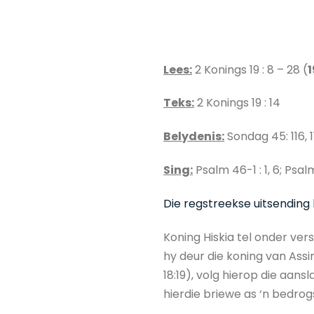
Lees:
2 Konings 19 : 8 – 28 (
Teks:
2 Konings 19 : 14
Belydenis:
Sondag 45: 116, 1
Sing:
Psalm 46-1 : 1, 6; Psalm 
Die regstreekse uitsending 
Koning Hiskia tel onder ve
hy deur die koning van Assir
18:19), volg hierop die aan
hierdie briewe as ‘n bedro