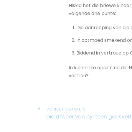
Hiskia het die briewe kinde
volgende drie punte:
Die aanroeping van die
In ootmoed smekend om 
Biddend in vertroue op 
In kinderlike opsien na die
vertrou?
«
VORIGE PREEKSKETS
Die afweer van pyl teen godsvert