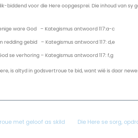
rlik-biddend voor die Here oopgesprei. Die inhoud van sy
 enige ware God – Kategismus antwoord 117:a-c
redding gebid – Kategismus antwoord 117: d,e
God se verhoring – Kategismus antwoord 117: f,g
 Here, is altyd in godsvertroue te bid, want wié is daar ne
roue met geloof as skild
Die Here se sorg, opdra