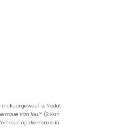
 inmekaargeweef is. Nadat
ertroue van jou?
” (2 Kon
ertroue op die Here is in