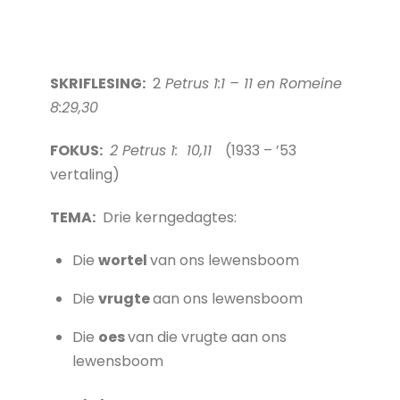
SKRIFLESING:
2
Petrus 1:1 – 11 en Romeine
8:29,30
FOKUS:
2 Petrus 1: 10,11
(1933 – ’53
vertaling)
TEMA:
Drie kerngedagtes:
Die
wortel
van ons lewensboom
Die
vrugte
aan ons lewensboom
Die
oes
van die vrugte aan ons
lewensboom