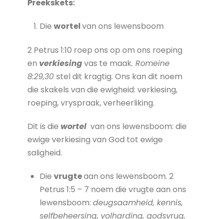
Preekskets:
Die
wortel
van ons lewensboom
2 Petrus 1:10 roep ons op om ons roeping
en
verkiesing
vas te maak
. Romeine
8:29,30
stel dit kragtig. Ons kan dit noem
die skakels van die ewigheid: verkiesing,
roeping, vryspraak, verheerliking.
Dit is die
wortel
van ons lewensboom: die
ewige verkiesing van God tot ewige
saligheid.
Die
vrugte
aan ons lewensboom. 2
Petrus 1:5 – 7 noem die vrugte aan ons
lewensboom:
deugsaamheid, kennis,
selfbeheersing, volharding, godsvrug,