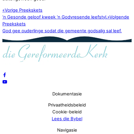
«
Vorige Preekskets
‘n Gesonde geloof kweek ‘n Godvresende leefstyl.
»
Volgende
Preekskets
God gee ouderlinge sodat die gemeente godsalig sal leef.
Dokumentasie
Privaatheidsbeleid
Cookie-beleid
Lees die Bybel
Navigasie