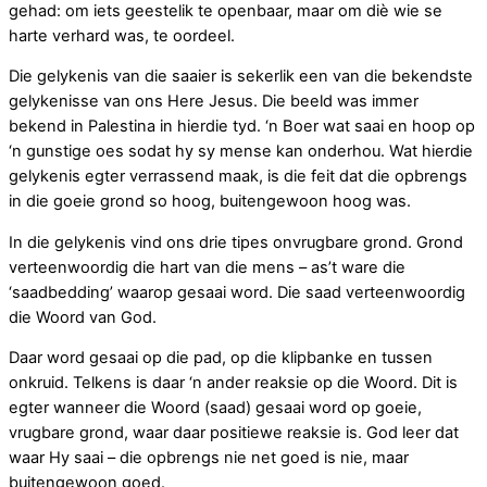
gehad: om iets geestelik te openbaar, maar om diè wie se
harte verhard was, te oordeel.
Die gelykenis van die saaier is sekerlik een van die bekendste
gelykenisse van ons Here Jesus. Die beeld was immer
bekend in Palestina in hierdie tyd. ‘n Boer wat saai en hoop op
‘n gunstige oes sodat hy sy mense kan onderhou. Wat hierdie
gelykenis egter verrassend maak, is die feit dat die opbrengs
in die goeie grond so hoog, buitengewoon hoog was.
In die gelykenis vind ons drie tipes onvrugbare grond. Grond
verteenwoordig die hart van die mens – as’t ware die
‘saadbedding’ waarop gesaai word. Die saad verteenwoordig
die Woord van God.
Daar word gesaai op die pad, op die klipbanke en tussen
onkruid. Telkens is daar ‘n ander reaksie op die Woord. Dit is
egter wanneer die Woord (saad) gesaai word op goeie,
vrugbare grond, waar daar positiewe reaksie is. God leer dat
waar Hy saai – die opbrengs nie net goed is nie, maar
buitengewoon goed.