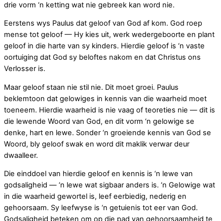
drie vorm ‘n ketting wat nie gebreek kan word nie.
Eerstens wys Paulus dat geloof van God af kom. God roep
mense tot geloof — Hy kies uit, werk wedergeboorte en plant
geloof in die harte van sy kinders. Hierdie geloof is ‘n vaste
oortuiging dat God sy beloftes nakom en dat Christus ons
Verlosser is.
Maar geloof staan nie stil nie. Dit moet groei. Paulus
beklemtoon dat gelowiges in kennis van die waarheid moet
toeneem. Hierdie waarheid is nie vaag of teoreties nie — dit is
die lewende Woord van God, en dit vorm ‘n gelowige se
denke, hart en lewe. Sonder ‘n groeiende kennis van God se
Woord, bly geloof swak en word dit maklik verwar deur
dwaalleer.
Die einddoel van hierdie geloof en kennis is ‘n lewe van
godsaligheid — ‘n lewe wat sigbaar anders is. ‘n Gelowige wat
in die waarheid gewortel is, leef eerbiedig, nederig en
gehoorsaam. Sy leefwyse is ‘n getuienis tot eer van God.
Godsaligheid beteken om op die pad van gehoorsaamheid te