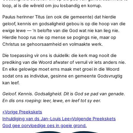
loop, al is die wêreld om jou losbandig en korrup.
Paulus herinner Titus (en ook die gemeente) dat hierdie
geloof, kennis en godsaligheid gebou is op die hoop van die
ewige lewe — ‘n belofte van die God wat nie kan lieg nie.
Hierdie hoop rus nie op mense se pogings nie, maar op
Christus se gehoorsaamheid en volmaakte werk.
Die toepassing vir ons is duidelik: die kerk mag nooit die
prediking van die Woord afwater of verruil vir iets anders nie.
En elke gelowige moet erns maak met groei in die Woord
sodat ons as individue, gesinne en gemeente Godsvrugtig
kan leef.
Geloof. Kennis. Godsaligheid. Dit is God se pad van genade.
En dis ons roeping: leer, lewe, en leef tot sy eer.
«
Vorige Preekskets
Inhuldiging van ds Jan-Louis Lee
»
Volgende Preekskets
God gee oorvloedige oes in goeie grond.