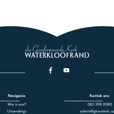
Navigasie
Kontak ons
Wie is ons?
083 398 90
80
Uitsendings
admin@gkwaterk.co