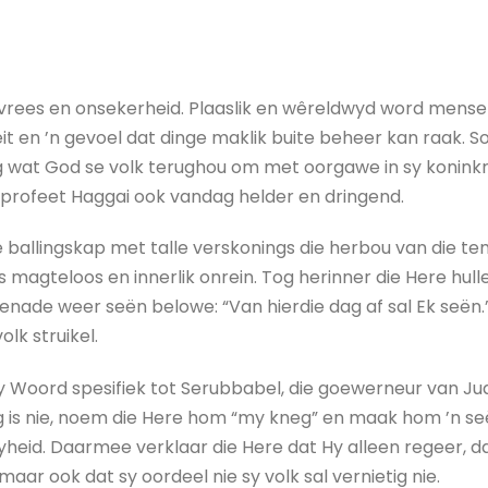
us, vrees en onsekerheid. Plaaslik en wêreldwyd word men
eit en ’n gevoel dat dinge maklik buite beheer kan raak. So
wat God se volk terughou om met oorgawe in sy koninkry
 profeet Haggai ook vandag helder en dringend.
e ballingskap met talle verskonings die herbou van die tem
s magteloos en innerlik onrein. Tog herinner die Here hulle
 genade weer seën belowe: “Van hierdie dag af sal Ek seën
lk struikel.
 sy Woord spesifiek tot Serubbabel, die goewerneur van J
g is nie, noem die Here hom “my kneg” en maak hom ’n seë
yheid. Daarmee verklaar die Here dat Hy alleen regeer, d
r ook dat sy oordeel nie sy volk sal vernietig nie.