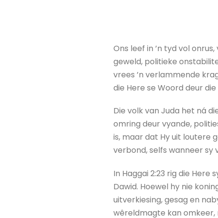
Ons leef in ’n tyd vol onr
geweld, politieke onstabilit
vrees ’n verlammende krag 
die Here se Woord deur die
Die volk van Juda het ná di
omring deur vyande, politie
is, maar dat Hy uit loutere
verbond, selfs wanneer sy vo
In Haggai 2:23 rig die Here
Dawid. Hoewel hy nie konin
uitverkiesing, gesag en nab
wêreldmagte kan omkeer, maa