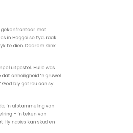
se gekonfronteer met
os in Haggai se tyd, raak
k te dien. Daarom klink
pel uitgestel. Hulle was
 dat onheiligheid ’n gruwel
.” God bly getrou aan sy
uda, ’n afstammeling van
lring – ’n teken van
at Hy nasies kan skud en