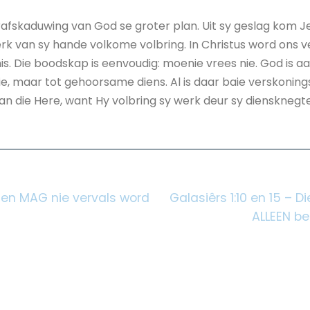
afskaduwing van God se groter plan. Uit sy geslag kom Je
rk van sy hande volkome volbring. In Christus word ons ve
s. Die boodskap is eenvoudig: moenie vrees nie. God is aa
nie, maar tot gehoorsame diens. Al is daar baie verskonings
van die Here, want Hy volbring sy werk deur sy diensknegte.
 en MAG nie vervals word
Galasiêrs 1:10 en 15 – 
ALLEEN be