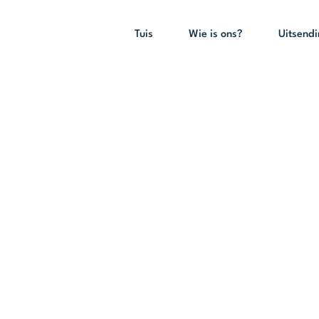
Tuis
Wie is ons?
Uitsend
– Die seëlring 
esember 2025 