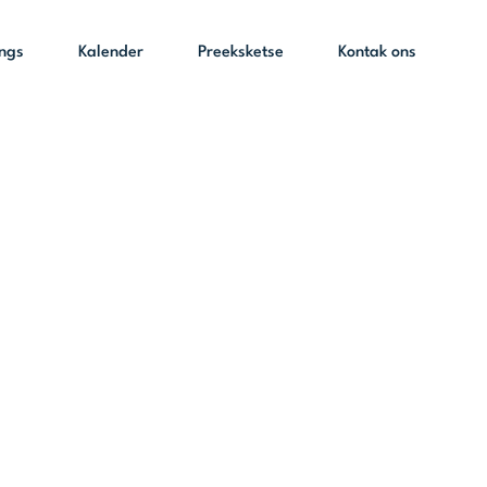
ings
Kalender
Preeksketse
Kontak ons
van die
– 09:00