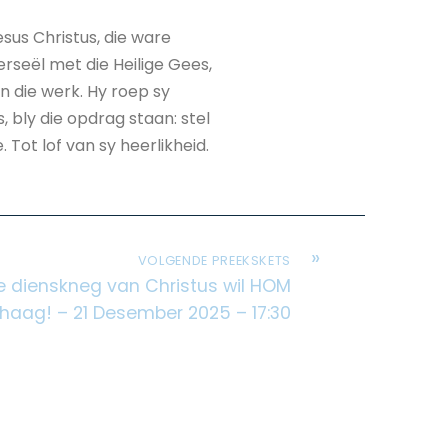
sus Christus, die ware
rseël met die Heilige Gees,
n die werk. Hy roep sy
, bly die opdrag staan: stel
 Tot lof van sy heerlikheid.
»
VOLGENDE PREEKSKETS
Die dienskneg van Christus wil HOM
haag! – 21 Desember 2025 – 17:30