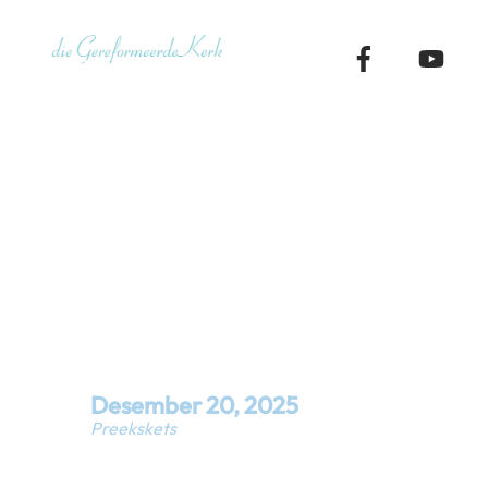
Skip
to
content
Haggai 2:23 
HERE – 21 D
Desember
20
,
2025
Preekskets