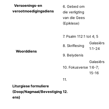
Versoenings-en
6. Gebed om
verootmoedigingsdiens
die verligting
van die Gees
(Epiklese)
7. Psalm 112:1 tot 4; 5
Galasiërs
8. Skriflesing
1:1-24
Woorddiens
9. Belydenis
Galasiêrs
10. Fokusverse
1:6-7;
15-16
11.
Liturgiese formuliere
(Doop/Nagmaal/Bevestiging
12.
ens)