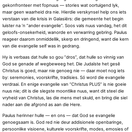
gekonfronteer met fopnuus — stories wat oortuigend lyk,
maar geen waarheid dra nie. Hierdie verskynsel help ons iets
verstaan van die krisis in Galasiërs: die gemeente het begin
luister na ’n “ander evangelie”. Soos vals nuus vandag, het dit
geloofs-onsekerheid, wanorde en verwarring gebring. Paulus
reageer daarom onmiddellik, skerp en dringend, want die kern
van die evangelie self was in gedrang.
Hy is verbaas dat hulle so gou “dros”, dat hulle so vinnig van
God se genade af wegbeweeg het. Die Judaïste het gesê
Christus is goed, maar nie genoeg nie — daar moet nog iets
by: seremonies, voorskrifte, tradisies. Só word die evangelie
verdraai. En enige evangelie van “Christus PLUS” is nie goeie
nuus nie; dit is die slegste moontlike nuus, want dit steel die
vryheid van Christus, las die mens met skuld, en bring die siel
nader aan die afgrond as aan die Here.
Paulus herinner hulle — en ons — dat God se evangelie
genoegsaam is. God red nie deur addisionele openbaringe,
persoonlike visioene, kulturele voorskrifte, modes, emosies of