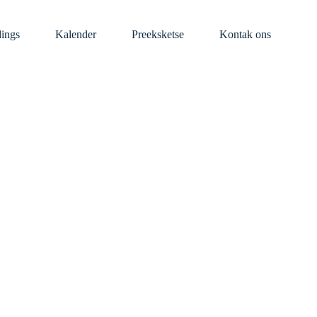
dings
Kalender
Preeksketse
Kontak ons
 8 Februarie