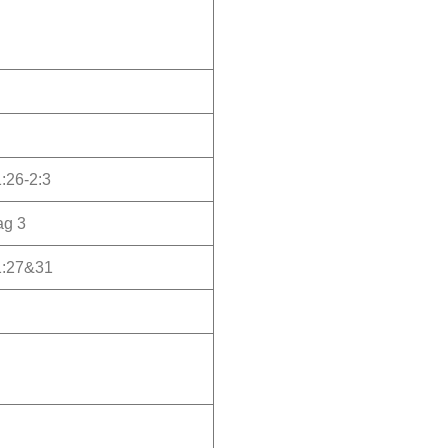
:26-2:3
g 3
1:27&31