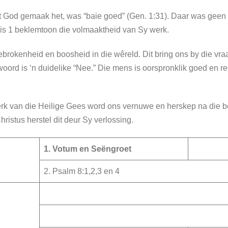
at God gemaak het, was “baie goed” (Gen. 1:31). Daar was geen 
is 1 beklemtoon die volmaaktheid van Sy werk.
brokenheid en boosheid in die wêreld. Dit bring ons by die vraa
oord is ‘n duidelike “Nee.” Die mens is oorspronklik goed en r
erk van die Heilige Gees word ons vernuwe en herskep na die 
ristus herstel dit deur Sy verlossing.
1. Votum en Seëngroet
2. Psalm 8:1,2,3 en 4