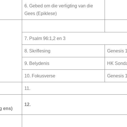
6. Gebed om die verligting van die
Gees (Epiklese)
7. Psalm 96:1,2 en 3
8. Skriflesing
Genesis 1
9. Belydenis
HK Sonda
10. Fokusverse
Genesis 
11.
12.
g ens)