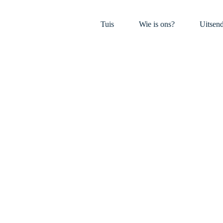
Tuis
Wie is ons?
Uitsen
God se beeld –
0