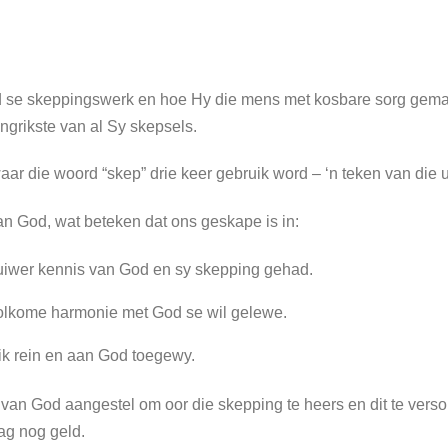
d se skeppingswerk en hoe Hy die mens met kosbare sorg gemaa
ngrikste van al Sy skepsels.
 waar die woord “skep” drie keer gebruik word – ‘n teken van die
n God, wat beteken dat ons geskape is in:
uiwer kennis van God en sy skepping gehad.
volkome harmonie met God se wil gelewe.
ik rein en aan God toegewy.
an God aangestel om oor die skepping te heers en dit te versorg
ag nog geld.