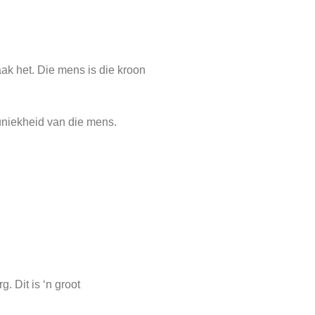
k het. Die mens is die kroon
 uniekheid van die mens.
. Dit is ‘n groot