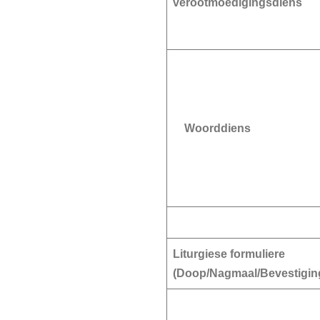
verootmoedigingsdiens
Woorddiens
Liturgiese formuliere
(Doop/Nagmaal/Bevestigin