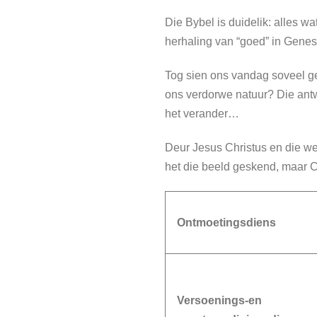
Die Bybel is duidelik: alles w
herhaling van “goed” in Genes
Tog sien ons vandag soveel ge
ons verdorwe natuur? Die antw
het verander…
Deur Jesus Christus en die w
het die beeld geskend, maar Ch
Ontmoetingsdiens
Versoenings-en