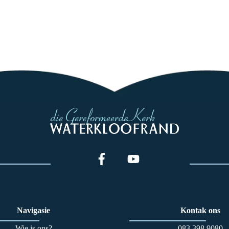
Navigasie
Kontak ons
Wie is ons?
083 398 90
80