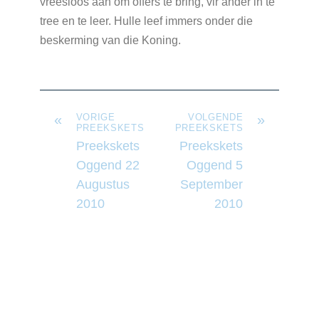
vreesloos aan om offers te bring, vir ander in te
tree en te leer. Hulle leef immers onder die
beskerming van die Koning.
«
VORIGE
VOLGENDE
»
PREEKSKETS
PREEKSKETS
Preekskets
Preekskets
Oggend 22
Oggend 5
Augustus
September
2010
2010