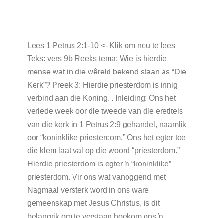
Lees 1 Petrus 2:1-10 <- Klik om nou te lees
Teks: vers 9b Reeks tema: Wie is hierdie
mense wat in die wêreld bekend staan as “Die
Kerk”? Preek 3: Hierdie priesterdom is innig
verbind aan die Koning. . Inleiding: Ons het
verlede week oor die tweede van die eretitels
van die kerk in 1 Petrus 2:9 gehandel, naamlik
oor “koninklike priesterdom.” Ons het egter toe
die klem laat val op die woord “priesterdom.”
Hierdie priesterdom is egter ŉ “koninklike”
priesterdom. Vir ons wat vanoggend met
Nagmaal versterk word in ons ware
gemeenskap met Jesus Christus, is dit
belangrik om te verstaan hoekom ons ŉ