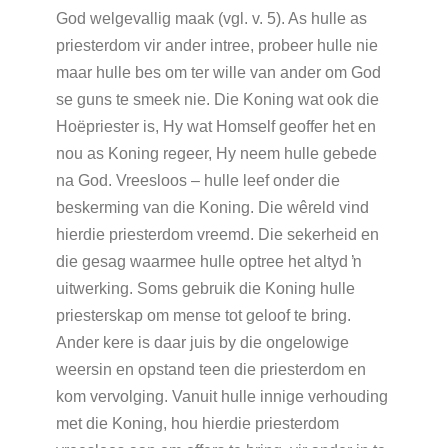
God welgevallig maak (vgl. v. 5). As hulle as
priesterdom vir ander intree, probeer hulle nie
maar hulle bes om ter wille van ander om God
se guns te smeek nie. Die Koning wat ook die
Hoëpriester is, Hy wat Homself geoffer het en
nou as Koning regeer, Hy neem hulle gebede
na God. Vreesloos – hulle leef onder die
beskerming van die Koning. Die wêreld vind
hierdie priesterdom vreemd. Die sekerheid en
die gesag waarmee hulle optree het altyd ŉ
uitwerking. Soms gebruik die Koning hulle
priesterskap om mense tot geloof te bring.
Ander kere is daar juis by die ongelowige
weersin en opstand teen die priesterdom en
kom vervolging. Vanuit hulle innige verhouding
met die Koning, hou hierdie priesterdom