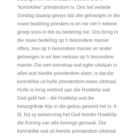
“koninklike” priesterdom is. Ons het verlede
Sondag daarop gewys dat alle gelowiges in die
nuwe bedeling priesters is en nie net ŉ sekere
groep soos in die ou bedeling nie. Ons bring in
die nuwe bedeling op ŉ besondere manier
offers, tree op ŉ besondere manier vir ander
gelowiges in en leer mekaar op ŉ besondere
manier. Die een eienskap wat egter uitstaan in
alles wat hierdie priesterdom doen, is dat die
koninklike uit hulle priesterdom-wees uitstraal.
Hulle is innig verbind aan die Hoekklip wat
God gelê het – dié Hoekklip wat die
belangrikste klip in die gebou geword het (v. 4-
8). Ná sy oorwinning het God hierdie Hoekklip
die Koning van alle konings gemaak. Die
koninklike wat uit hierdie priesterdom uitstraal