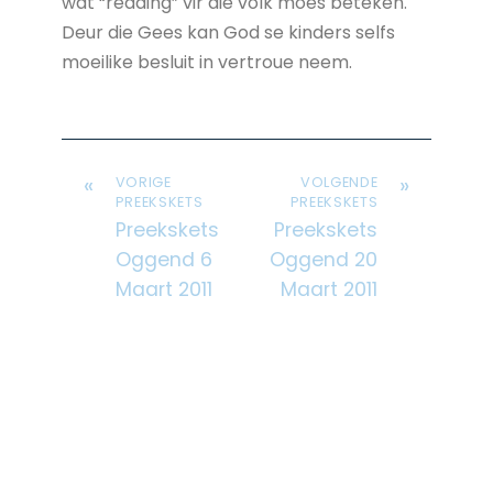
wat “redding” vir die volk moes beteken.
Deur die Gees kan God se kinders selfs
moeilike besluit in vertroue neem.
«
»
VORIGE
VOLGENDE
PREEKSKETS
PREEKSKETS
Preekskets
Preekskets
Oggend 6
Oggend 20
Maart 2011
Maart 2011