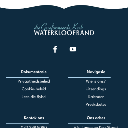
Dokumentasie
Navigasie
Privaatheidsbeleid
Wie is ons?
Cookie-beleid
Uitsendings
Lees die Bybel
Kalender
Preeksketse
Kontak ons
Ons adres
083 398 90
80
H/v Lange en Dey Straat