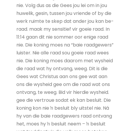
nie. Volg dus as die Gees jou lei om in jou
huwelik, gesin, tussen jou vriende of by die
werk ruimte te skep dat ander jou kan be-
raad. maak my sensitief vir goeie raad. In
11:14 gaan dit nie sommer oor enige raad
nie. Die koning moes na “baie raadgewers”
luister. Nie alle raad sou goeie raad wees
nie. Die koning moes daarom met wysheid
die raad wat hy ontvang, weeg. Dit is die
Gees wat Christus aan ons gee wat aan
ons die wysheid gee om die raad wat ons
ontvang, te weeg. Bid vir hierdie wysheid.
gee die vertroue sodat ek kan besluit. Die
koning kon nie ŉ besluit bly uitstel nie. Ná
hy van die baie raadgewers raad ontvang
het, moes hy ŉ besluit neem – ŉ besluit