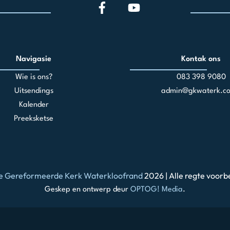
Navigasie
Kontak ons
Wie is ons?
083 398 90
80
Uitsendings
admin@gkwaterk.co
Kalender
Preeksketse
e Gereformeerde Kerk Waterkloofrand
2026 | Alle regte voorb
Geskep en ontwerp deur
OPTOG! Media
.