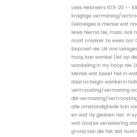
Lees Hebreërs 6:13-20 <- Kl
kragtige vermaning/vertroo
Gelowiges is mense wat noo
lewe hierna nie, maar ook 
nooit onseker te wees oor G
beproef nie. Uit ons teksged
hoop kan wankel (let op die
wankeling in my hoop nie. 
Mense wat besef het in wat
daarna begin wankel in hull
vertroosting/vermaning wa
die vermaning/vertroosting,
alle omstandighede kan vas
en wat Hy gedoen het. In s
wat God se versekering aan
grond van die feit dat God 