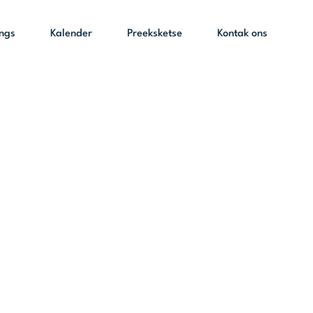
ings
Kalender
Preeksketse
Kontak ons
rt 2011