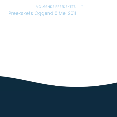
»
VOLGENDE PREEKSKETS
Preekskets Oggend 8 Mei 2011