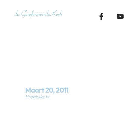
Skip
to
content
Preekskets 
Maart
20
,
2011
Preekskets