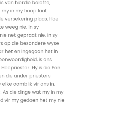
 van hierdie belofte,
t my in my hoop laat
le versekering plaas. Hoe
te weeg nie. In sy
e net gepraat nie. In sy
ys op die besondere wyse
r het en ingegaan het in
 teenwoordigheid, is ons
 Hoëpriester. Hy is die Een
en die ander priesters
elke oomblik vir ons in.
r. As die dinge wat my in my
od vir my gedoen het my nie