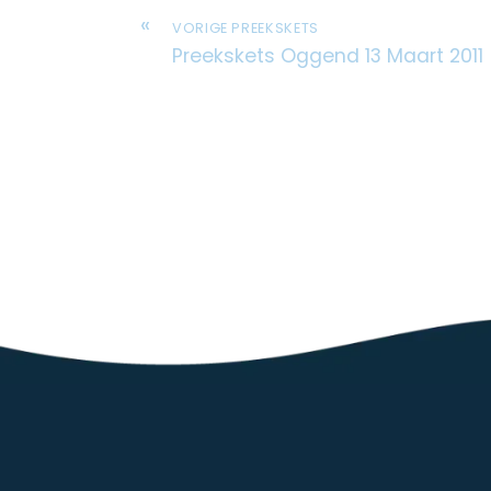
«
VORIGE PREEKSKETS
Preekskets Oggend 13 Maart 2011