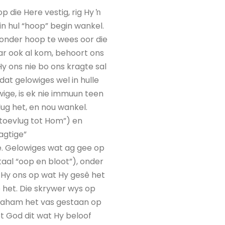
p die Here vestig, rig Hy ŉ
n hul “hoop” begin wankel.
sonder hoop te wees oor die
ar ook al kom, behoort ons
y ons nie bo ons kragte sal
 dat gelowiges wel in hulle
wige, is ek nie immuun teen
ug het, en nou wankel.
“toevlug tot Hom”) en
agtige”
. Gelowiges wat ag gee op
taal “oop en bloot”), onder
 Hy ons op wat Hy gesê het
 het. Die skrywer wys op
braham het vas gestaan op
et God dit wat Hy beloof