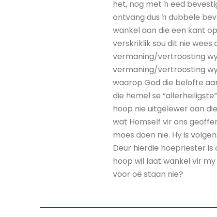
het, nog met ŉ eed bevesti
ontvang dus ŉ dubbele beve
wankel aan die een kant op
verskriklik sou dit nie wees 
vermaning/vertroosting wys
vermaning/vertroosting wy
waarop God die belofte aan
die hemel se “allerheiligste
hoop nie uitgelewer aan die 
wat Homself vir ons geoffer
moes doen nie. Hy is volgen
Deur hierdie hoëpriester is
hoop wil laat wankel vir m
voor oë staan nie?