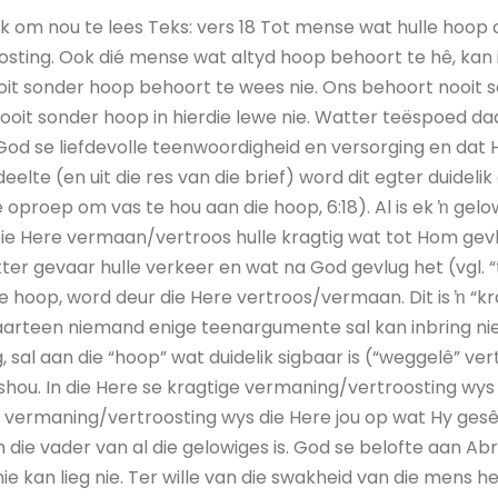
ik om nou te lees Teks: vers 18 Tot mense wat hulle hoop o
sting. Ook dié mense wat altyd hoop behoort te hê, kan i
it sonder hoop behoort te wees nie. Ons behoort nooit 
nooit sonder hoop in hierdie lewe nie. Watter teëspoed da
od se liefdevolle teenwoordigheid en versorging en dat H
eelte (en uit die res van die brief) word dit egter duidelik
 oproep om vas te hou aan die hoop, 6:18). Al is ek ŉ gelo
Die Here vermaan/vertroos hulle kragtig wat tot Hom gevl
ter gevaar hulle verkeer en wat na God gevlug het (vgl. 
e hoop, word deur die Here vertroos/vermaan. Dit is ŉ “kr
arteen niemand enige teenargumente sal kan inbring nie
 sal aan die “hoop” wat duidelik sigbaar is (“weggelê” ver
hou. In die Here se kragtige vermaning/vertroosting wys
y vermaning/vertroosting wys die Here jou op wat Hy gesê
 die vader van al die gelowiges is. God se belofte aan A
nie kan lieg nie. Ter wille van die swakheid van die mens h