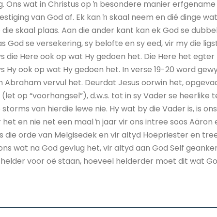
g. Ons wat in Christus op ŉ besondere manier erfgename is
stiging van God af. Ek kan ŉ skaal neem en dié dinge wa
 die skaal plaas. Aan die ander kant kan ek God se dubbe
as God se versekering, sy belofte en sy eed, vir my die ligs
 die Here ook op wat Hy gedoen het. Die Here het egter ni
s Hy ook op wat Hy gedoen het. In verse 19-20 word gew
 Abraham vervul het. Deurdat Jesus oorwin het, opgevaa
” (let op “voorhangsel”), d.w.s. tot in sy Vader se heerlike
storms van hierdie lewe nie. Hy wat by die Vader is, is ons
 het en nie net een maal ŉ jaar vir ons intree soos Aäron 
s die orde van Melgisedek en vir altyd Hoëpriester en tree 
 ons wat na God gevlug het, vir altyd aan God Self geanke
y helder voor oë staan, hoeveel helderder moet dit wat G