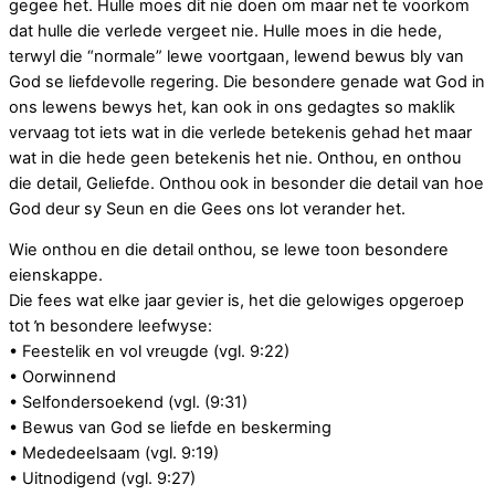
gegee het. Hulle moes dit nie doen om maar net te voorkom
dat hulle die verlede vergeet nie. Hulle moes in die hede,
terwyl die “normale” lewe voortgaan, lewend bewus bly van
God se liefdevolle regering. Die besondere genade wat God in
ons lewens bewys het, kan ook in ons gedagtes so maklik
vervaag tot iets wat in die verlede betekenis gehad het maar
wat in die hede geen betekenis het nie. Onthou, en onthou
die detail, Geliefde. Onthou ook in besonder die detail van hoe
God deur sy Seun en die Gees ons lot verander het.
Wie onthou en die detail onthou, se lewe toon besondere
eienskappe.
Die fees wat elke jaar gevier is, het die gelowiges opgeroep
tot ŉ besondere leefwyse:
• Feestelik en vol vreugde (vgl. 9:22)
• Oorwinnend
• Selfondersoekend (vgl. (9:31)
• Bewus van God se liefde en beskerming
• Mededeelsaam (vgl. 9:19)
• Uitnodigend (vgl. 9:27)