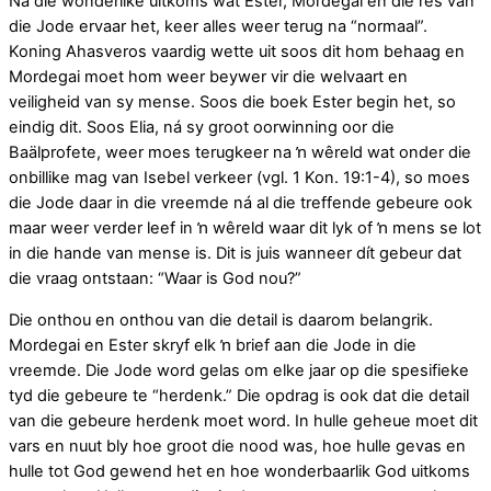
Ná die wonderlike uitkoms wat Ester, Mordegai en die res van
die Jode ervaar het, keer alles weer terug na “normaal”.
Koning Ahasveros vaardig wette uit soos dit hom behaag en
Mordegai moet hom weer beywer vir die welvaart en
veiligheid van sy mense. Soos die boek Ester begin het, so
eindig dit. Soos Elia, ná sy groot oorwinning oor die
Baälprofete, weer moes terugkeer na ŉ wêreld wat onder die
onbillike mag van Isebel verkeer (vgl. 1 Kon. 19:1-4), so moes
die Jode daar in die vreemde ná al die treffende gebeure ook
maar weer verder leef in ŉ wêreld waar dit lyk of ŉ mens se lot
in die hande van mense is. Dit is juis wanneer dít gebeur dat
die vraag ontstaan: “Waar is God nou?”
Die onthou en onthou van die detail is daarom belangrik.
Mordegai en Ester skryf elk ŉ brief aan die Jode in die
vreemde. Die Jode word gelas om elke jaar op die spesifieke
tyd die gebeure te “herdenk.” Die opdrag is ook dat die detail
van die gebeure herdenk moet word. In hulle geheue moet dit
vars en nuut bly hoe groot die nood was, hoe hulle gevas en
hulle tot God gewend het en hoe wonderbaarlik God uitkoms