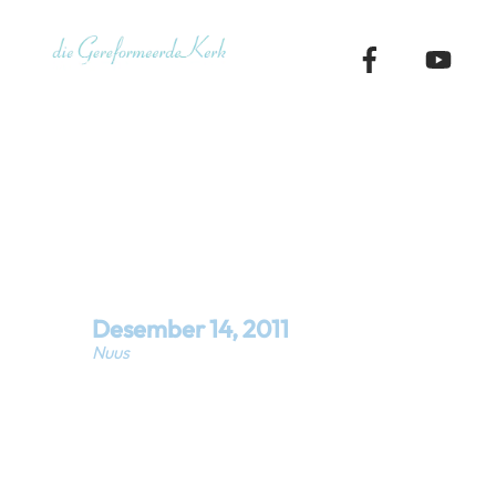
Skip
to
content
Sondag 18 D
Desember
14
,
2011
Nuus