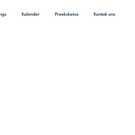
ings
Kalender
Preeksketse
Kontak ons
iturgie