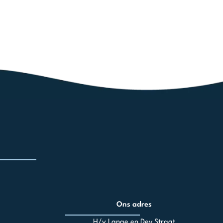
Ons adres
H/v Lange en Dey Straat