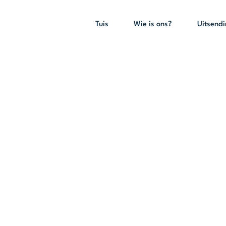
Tuis
Wie is ons?
Uitsend
esember 2011 L