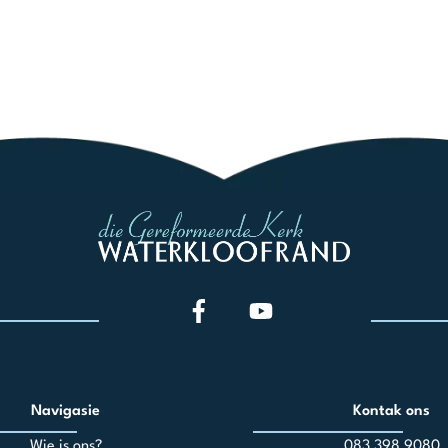
Navigasie
Kontak ons
Wie is ons?
083 398 90
80