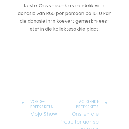
Koste: Ons versoek u vriendelik vir ‘n
donasie van R60 per persoon bo 10. U kan
die donasie in ‘n koevert gemerk “Fees-
ete” in die kollektesakkie plaas.
«
»
VORIGE
VOLGENDE
PREEKSKETS
PREEKSKETS
Mojo Show
Ons en die
Presbiteriaanse