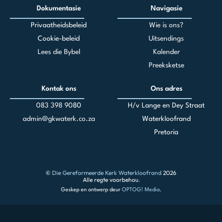
Dokumentasie
Navigasie
Privaatheidsbeleid
Wie is ons?
Cookie-beleid
Uitsendings
Lees die Bybel
Kalender
Preeksketse
Kontak ons
Ons adres
083 398 90
80
H/v Lange en Dey Straat
admin@gkwaterk.co.za
Waterkloofrand
Pretoria
©
Die Gereformeerde Kerk Waterkloofrand
2026
Alle regte voorbehou.
Geskep en ontwerp deur
OPTOG! Media
.