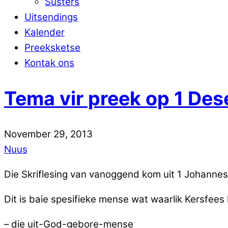
Susters
Uitsendings
Kalender
Preeksketse
Kontak ons
Tema vir preek op 1 De
November
29
,
2013
Nuus
Die Skriflesing van vanoggend kom uit 1 Johannes 5
Dit is baie spesifieke mense wat waarlik Kersfees 
– die uit-God-gebore-mense