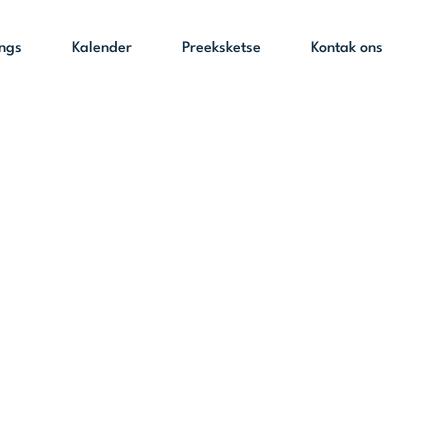
ings
Kalender
Preeksketse
Kontak ons
ns 5