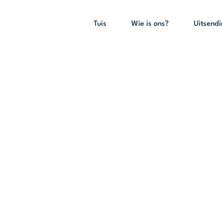
Tuis
Wie is ons?
Uitsend
e oggend eredie
14