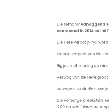
Die tema vir
vanoggend se
voorspoed in 2014 sal lei
.
Die Here wil dat jy ryk wor
Moenie vergeet van die verl
Rig jou met mening op wins 
Verwag van die Here groot 
Bewapen jou vir die nuwe j
Die volledige preekskets v
9.00 na kan luister deur op