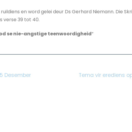
n ruildiens en word gelei deur Ds Gerhard Niemann. Die Skrif
s verse 39 tot 40.
od se nie-angstige teenwoordigheid
“
 15 Desember
Tema vir erediens o