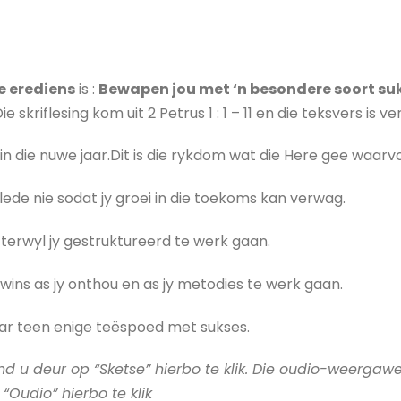
 erediens
is :
Bewapen jou met ‘n besondere soort su
Die skriflesing kom uit 2 Petrus 1 : 1 – 11 en die teksvers is ver
d in die nuwe jaar.Dit is die rykdom wat die Here gee waar
ede nie sodat jy groei in die toekoms kan verwag.
terwyl jy gestruktureerd te werk gaan.
wins as jy onthou en as jy metodies te werk gaan.
aar teen enige teëspoed met sukses.
ind u deur op “Sketse” hierbo te klik. Die oudio-weergaw
 “Oudio” hierbo te klik