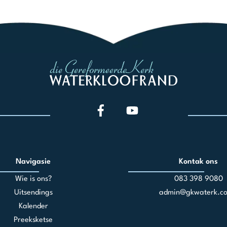
Navigasie
Kontak ons
Wie is ons?
083 398 90
80
Uitsendings
admin@gkwaterk.co
Kalender
Preeksketse