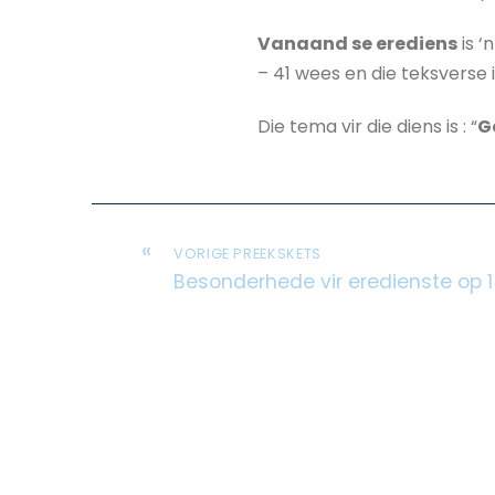
Vanaand se erediens
is ‘
– 41 wees en die teksverse i
Die tema vir die diens is : “
G
«
VORIGE PREEKSKETS
Besonderhede vir eredienste op