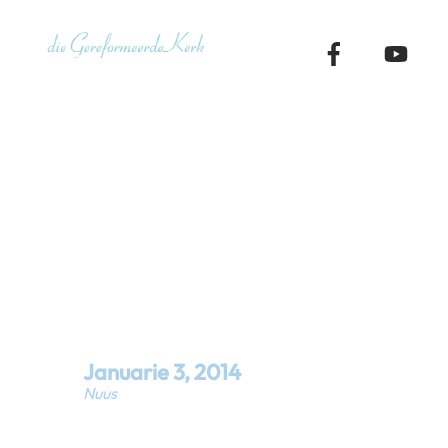
Skip
to
content
Tema vir di
Januarie 20
Januarie
3
,
2014
Nuus