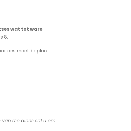
kses wat tot ware
s 8.
voor ons moet beplan.
e van die diens sal u om