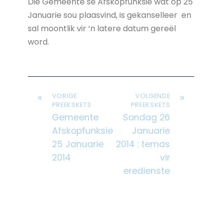
Die Gemeente se Afskopfunksie wat op 25
Januarie sou plaasvind, is gekanselleer en
sal moontlik vir ‘n latere datum gereël
word.
«
»
VORIGE
VOLGENDE
PREEKSKETS
PREEKSKETS
Gemeente
Sondag 26
Afskopfunksie
Januarie
25 Januarie
2014 : temas
2014
vir
eredienste