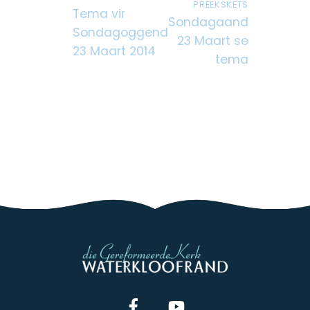
PREEKSKETS
Tema vir
Sondagaand
Sondagoggend
23 Maart se
23 Maart 2014
tema